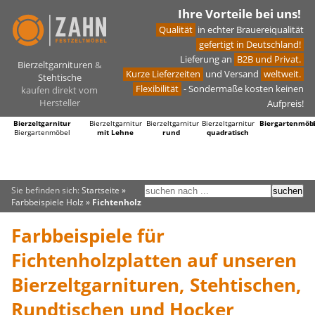
Ihre Vorteile bei uns!
Qualität
in echter Brauereiqualität
gefertigt in Deutschland!
Lieferung an
B2B und Privat.
Bierzeltgarnituren
&
Kurze Lieferzeiten
und Versand
weltweit.
Stehtische
Flexibilität
- Sondermaße kosten keinen
kaufen direkt vom
Hersteller
Aufpreis!
Bierzeltgarnitur
Bierzeltgarnitur
Bierzeltgarnitur
Bierzeltgarnitur
Biergartenmöb
Biergartenmöbel
mit Lehne
rund
quadratisch
Sie befinden sich:
Startseite
»
Farbbeispiele Holz
»
Fichtenholz
Farbbeispiele für
Fichtenholzplatten auf unseren
Bierzeltgarnituren, Stehtischen,
Rundtischen und Hocker