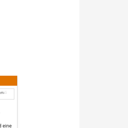
cm-
ß
d eine