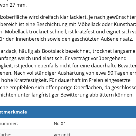
 von 27 mm.
lzoberfläche wird dreifach klar lackiert. Je nach gewünscht
zbereich ist eine Beschichtung mit Möbellack oder Kunsthar
. Möbellack trocknet schnell, ist kratzfest und eignet sich v
für den Innenbereich sowie den geschützten Außeneinsatz.
arzlack, häufig als Bootslack bezeichnet, trocknet langsam
 anfangs weich und elastisch. Er verträgt vorübergehend
gkeit, ist jedoch ebenfalls nicht für eine dauerhafte Bewitt
ehen. Nach vollständiger Aushärtung von etwa 90 Tagen err
 hohe Kratzfestigkeit. Für dauerhaft im Freien eingesetzte
sche empfehlen sich offenporige Oberflächen, da geschloss
hichten unter langfristiger Bewitterung abblättern können.
ktmerkmale
merkmale
lnummer:
Nr. 01
farbe:
verzinkt