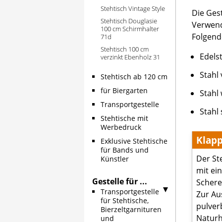
Stehtisch Vintage Style
Die Ges
Stehtisch Douglasie
Verwend
100 cm Schirmhalter
Folgend
71d
Stehtisch 100 cm
Edels
verzinkt Ebenholz 31
Stahl 
Stehtisch ab 120 cm
für Biergarten
Stahl
Transportgestelle
Stahl
Stehtische mit
Werbedruck
Klapp
Exklusive Stehtische
für Bands und
Der Ste
Künstler
mit ei
Gestelle für ...
Scheren
Transportgestelle
Zur Au
für Stehtische,
pulver
Bierzeltgarnituren
Naturh
und