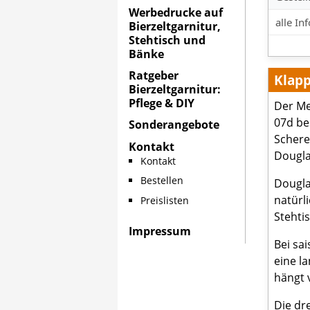
Werbedrucke auf
alle In
Bierzeltgarnitur,
Stehtisch und
Bänke
Ratgeber
Klapp
Bierzeltgarnitur:
Pflege & DIY
Der Me
07d bes
Sonderangebote
Schere
Kontakt
Dougla
Kontakt
Bestellen
Dougla
natürl
Preislisten
Stehti
Impressum
Bei sa
eine l
hängt 
Die dr