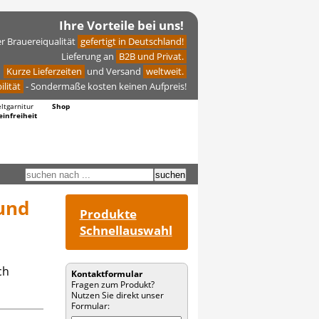
Ihre Vorteile bei uns!
er Brauereiqualität
gefertigt in Deutschland!
Lieferung an
B2B und Privat.
Kurze Lieferzeiten
und Versand
weltweit.
ilität
- Sondermaße kosten keinen Aufpreis!
eltgarnitur
Shop
einfreiheit
und
Produkte
Schnellauswahl
ch
Kontaktformular
Fragen zum Produkt?
Nutzen Sie direkt unser
Formular: