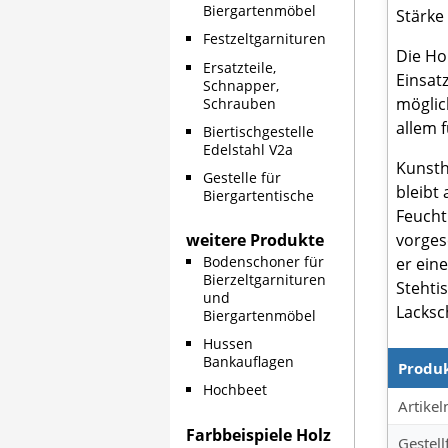
Biergartenmöbel
Stärke
Festzeltgarnituren
Die Ho
Ersatzteile,
Einsat
Schnapper,
möglich
Schrauben
allem 
Biertischgestelle
Edelstahl V2a
Kunsth
Gestelle für
bleibt
Biergartentische
Feuchti
weitere Produkte
vorges
Bodenschoner für
er eine
Bierzeltgarnituren
Stehti
und
Lacksc
Biergartenmöbel
Hussen
Bankauflagen
Produ
Hochbeet
Produkt
Artike
Farbbeispiele Holz
Gestell