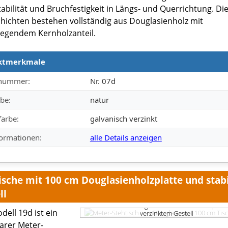
abilität und Bruchfestigkeit in Längs- und Querrichtung. Di
hichten bestehen vollständig aus Douglasienholz mit
egendem Kernholzanteil.
ktmerkmale
merkmale
lnummer:
Nr. 07d
be:
natur
farbe:
galvanisch verzinkt
formationen:
alle Details anzeigen
ische mit 100 cm Douglasienholzplatte und stab
ll
Stehtisch aus Douglasie mit 100-cm-Tischplatt
dell 19d ist ein
verzinktem Gestell
arer Meter-