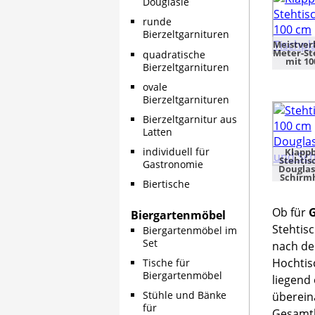
Douglasie
runde
Bierzeltgarnituren
Meistver
Meter-St
quadratische
mit 1
Bierzeltgarnituren
ovale
Bierzeltgarnituren
Bierzeltgarnitur aus
Latten
individuell für
Klapp
Stehtis
Gastronomie
Douglas
Schirm
Biertische
Ob für
G
Biergartenmöbel
Stehtisc
Biergartenmöbel im
Set
nach de
Hochtis
Tische für
Biergartenmöbel
liegend
Stühle und Bänke
überein
für
Gesamth