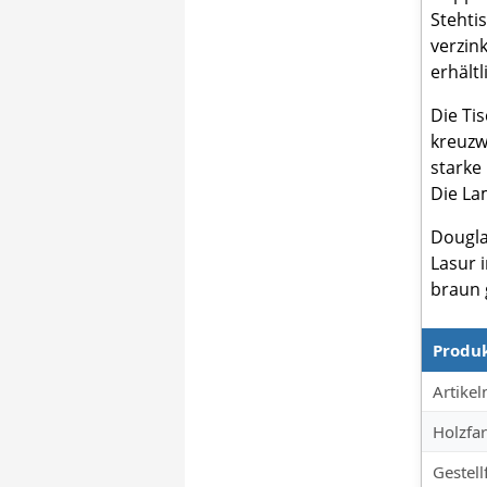
Stehti
verzin
erhältl
Die Ti
kreuzw
starke
Die La
Dougla
Lasur 
braun 
Produ
Produkt
Artike
Holzfar
Gestell