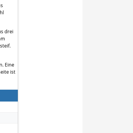
us
hl
s drei
 mm
teif.
n. Eine
ite ist