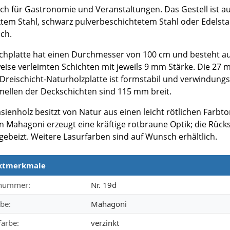
sch für Gastronomie und Veranstaltungen. Das Gestell ist a
ktem Stahl, schwarz pulverbeschichtetem Stahl oder Edelsta
ich.
schplatte hat einen Durchmesser von 100 cm und besteht au
eise verleimten Schichten mit jeweils 9 mm Stärke. Die 27
 Dreischicht-Naturholzplatte ist formstabil und verwindungss
mellen der Deckschichten sind 115 mm breit.
sienholz besitzt von Natur aus einen leicht rötlichen Farbto
in Mahagoni erzeugt eine kräftige rotbraune Optik; die Rückse
gebeizt. Weitere Lasurfarben sind auf Wunsch erhältlich.
ktmerkmale
merkmale
lnummer:
Nr. 19d
be:
Mahagoni
farbe:
verzinkt