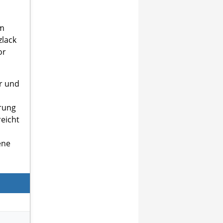
em
zlack
or
er und
erung
eicht
ene