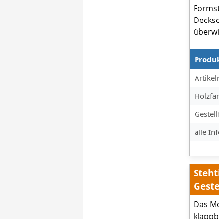
Formst
Decksc
überwi
Produ
Produkt
Artike
Holzfar
Gestell
alle In
Steht
Geste
Das Mo
klappb