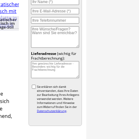
atischer
isch im
age-Stil
Lieferadresse
(wichtig für
Frachtberechnung):
Sie erklären sich damit
einverstanden, dass Ihre Daten
re
zur Bearbeitung Ihres Anliegens
verwendet werden. Weitere
sich
Informationen und Hinweise
zum Widerruf finden Sie in der
e
Datenschutzerklärung
.
ehend,