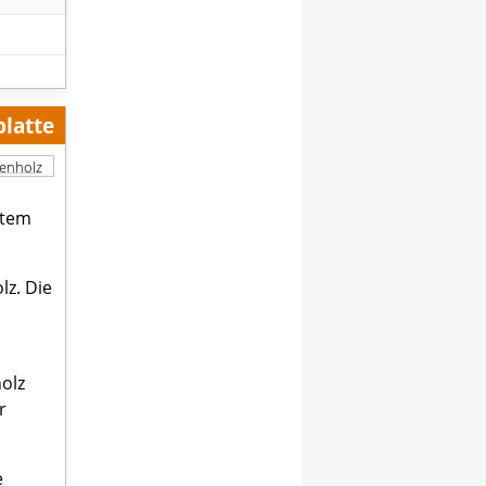
platte
ienholz
ltem
lz. Die
olz
r
e