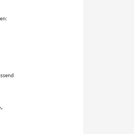
en:
passend
-