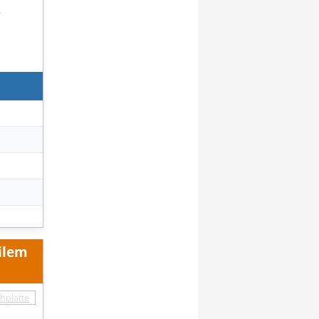
e
ilem
e und