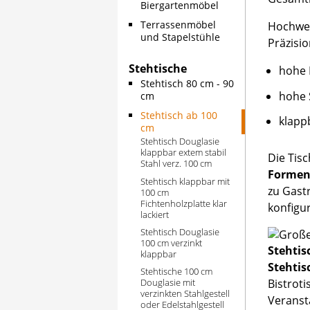
Biergartenmöbel
Terrassenmöbel
Hochwer
und Stapelstühle
Präzisi
Stehtische
hohe 
Stehtisch 80 cm - 90
hohe 
cm
Stehtisch ab 100
klapp
cm
Stehtisch Douglasie
klappbar extem stabil
Die Tisc
Stahl verz. 100 cm
Formen
Stehtisch klappbar mit
zu Gast
100 cm
Fichtenholzplatte klar
konfigur
lackiert
Stehtisch Douglasie
100 cm verzinkt
Stehtis
klappbar
Stehtis
Stehtische 100 cm
Douglasie mit
Bistrot
verzinkten Stahlgestell
Veranst
oder Edelstahlgestell