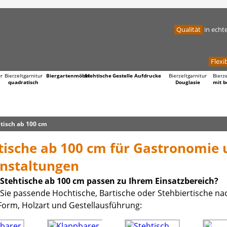
Qualität
in echt
Flexib
ur
Bierzeltgarnitur
Biergartenmöbel
Stehtische
Gestelle
Aufdrucke
Bierzeltgarnitur
Bierz
quadratisch
Douglasie
mit b
tisch ab 100 cm
tische ab 100 cm für Gastronomie 
nstaltungen
Stehtische ab 100 cm passen zu Ihrem Einsatzbereich?
Sie passende Hochtische, Bartische oder Stehbiertische na
Form, Holzart und Gestellausführung: