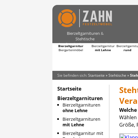
Bierzeltgarnituren
&
Stehtische
kaufen direkt vom Hersteller
Bierzeltgarnitur
Bierzeltgarnitur
Bierzeltgarnit
Biergartenmöbel
mit Lehne
rund
Sie befinden sich:
Startseite
»
Stehtische
»
Steh
Steh
Startseite
Bierzeltgarnituren
Vera
Bierzeltgarnituren
Welche 
ohne Lehne
Wählen 
Bierzeltgarnituren
Größe, 
mit Lehne
Bierzeltgarnitur mit