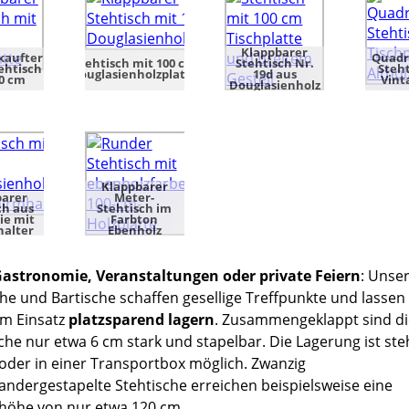
Klappbarer
kaufter
Quadr
Stehtisch Nr.
Stehtisch mit 100 cm
ehtisch
Steht
19d aus
Douglasienholzplatte
00 cm
Vint
Douglasienholz
Klappbarer
barer
Meter-
ch aus
Stehtisch im
ie mit
Farbton
halter
Ebenholz
astronomie, Veranstaltungen oder private Feiern
: Unse
he und Bartische schaffen gesellige Treffpunkte und lassen 
m Einsatz
platzsparend lagern
. Zusammengeklappt sind di
che nur etwa 6 cm stark und stapelbar. Die Lagerung ist st
 oder in einer Transportbox möglich. Zwanzig
andergestapelte Stehtische erreichen beispielsweise eine
öhe von nur etwa 120 cm.