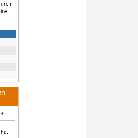
durch
eine
en
kt
 hat