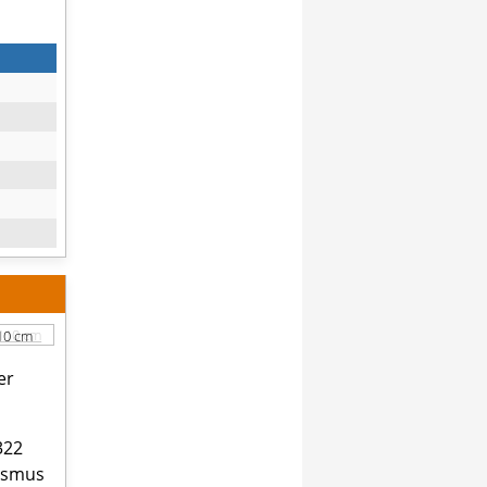
110 cm
er
322
nismus