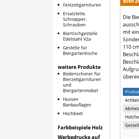
Bierz
Festzeltgarnituren
Ersatzteile,
Die Bie
Schnapper,
aussch
Schrauben
mit ei
Biertischgestelle
Sonder
Edelstahl V2a
110 cm
Gestelle für
Biergartentische
Beschl
Beschl
weitere Produkte
Aufgrun
Bodenschoner für
überei
Bierzeltgarnituren
und
Biergartenmöbel
Produ
Hussen
Artike
Bankauflagen
Abmes
Hochbeet
Holzfa
Gestel
Farbbeispiele Holz
Werbedrucke auf