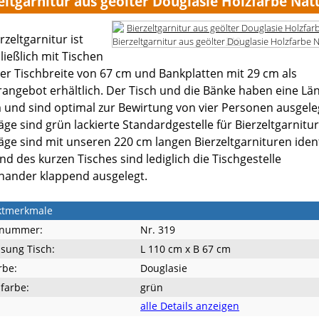
eltgarnitur aus geölter Douglasie Holzfarbe Nat
rzeltgarnitur ist
Bierzeltgarnitur aus geölter Douglasie Holzfarbe 
ließlich mit Tischen
ner Tischbreite von 67 cm und Bankplatten mit 29 cm als
angebot erhältlich. Der Tisch und die Bänke haben eine Lä
 und sind optimal zur Bewirtung von vier Personen ausgeleg
äge sind grün lackierte Standardgestelle für Bierzeltgarnitur
äge sind mit unseren 220 cm langen Bierzeltgarnituren iden
d des kurzen Tisches sind lediglich die Tischgestelle
nander klappend ausgelegt.
ktmerkmale
lnummer:
Nr. 319
sung Tisch:
L 110 cm x B 67 cm
rbe:
Douglasie
lfarbe:
grün
alle Details anzeigen