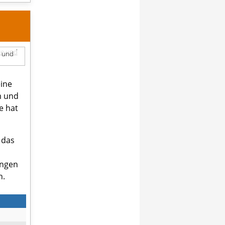
e und
eine
m und
e hat
 das
ungen
n.