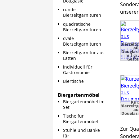
Douglasie
Sondera
runde
unserer
Bierzeltgarnituren
quadratische
Bierzeltgarnituren
ovale
Bierzeltgarnituren
Bierzeltg
au
Douglas
Bierzeltgarnitur aus
mit g
Latten
Geste
individuell für
Gastronomie
Biertische
Biergartenmöbel
Biergartenmöbel im
Kur
Bierzeltg
Set
au
Douglas
Tische für
Biergartenmöbel
Zur Qua
Stühle und Bänke
Sondera
für