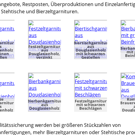
ngebote, Restposten, Überproduktionen und Einzelanfert
 Stehtische und Bierzeltgarnituren.
arnitur
Biertischgarnitur
s
Festzeltgarnitur
aus
Bierban
ienholz
aus
Douglasienholz
mit 
rünen
Douglasienholz,
mit schwarzen
Bein
llen
verzinkt
Gestellen
ze
Kom
Bierbankgarnitur
Festzeltgarnitur
arnitur
Brauere
aus
mit schwarzen
s
Douglasienholz
Beschlägen
ienholz
Dougla
litätssicherung werden bei größeren Stückzahlen von
nfertigungen, mehr Bierzeltgarnituren oder Stehtische prod