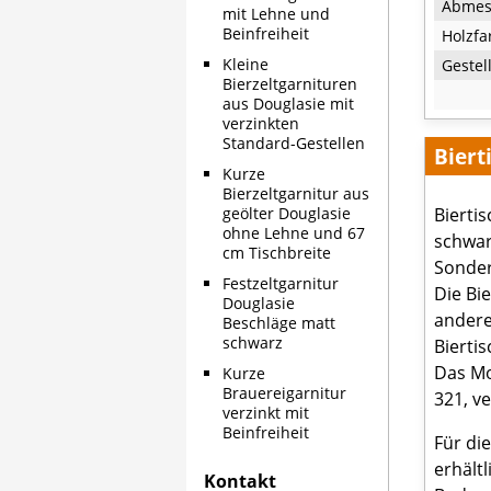
Abmes
mit Lehne und
Beinfreiheit
Holzfa
Kleine
Gestel
Bierzeltgarnituren
aus Douglasie mit
verzinkten
Standard-Gestellen
Biert
Kurze
Bierzeltgarnitur aus
geölter Douglasie
Biertis
ohne Lehne und 67
schwar
cm Tischbreite
Sonder
Festzeltgarnitur
Die Bi
Douglasie
andere
Beschläge matt
schwarz
Biertis
Das Mo
Kurze
Brauereigarnitur
321, ve
verzinkt mit
Beinfreiheit
Für die
erhält
Kontakt