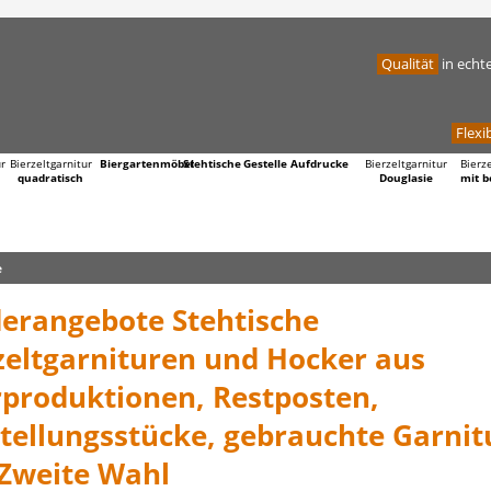
Qualität
in echt
Flexib
ur
Bierzeltgarnitur
Biergartenmöbel
Stehtische
Gestelle
Aufdrucke
Bierzeltgarnitur
Bierz
quadratisch
Douglasie
mit b
e
erangebote Stehtische
zeltgarnituren und Hocker aus
produktionen, Restposten,
tellungsstücke, gebrauchte Garnit
Zweite Wahl