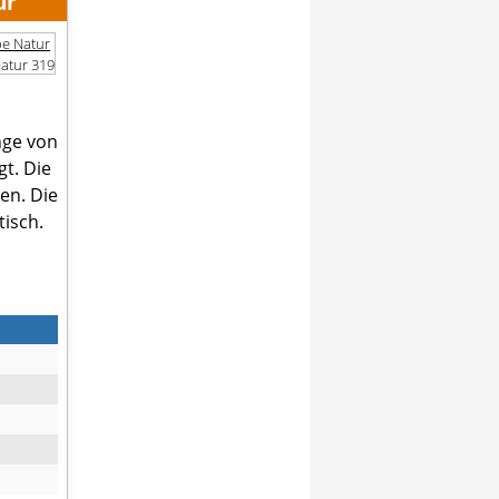
ur
Natur 319
nge von
t. Die
en. Die
tisch.