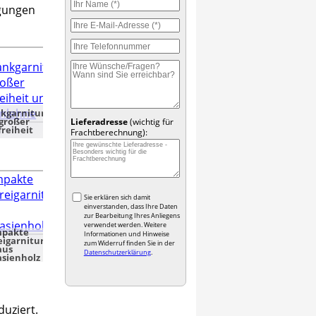
igungen
kgarnitur
großer
Lieferadresse
(wichtig für
freiheit
Frachtberechnung):
Sie erklären sich damit
einverstanden, dass Ihre Daten
zur Bearbeitung Ihres Anliegens
verwendet werden. Weitere
pakte
Informationen und Hinweise
igarnitur
zum Widerruf finden Sie in der
aus
Datenschutzerklärung
.
sienholz
uziert.