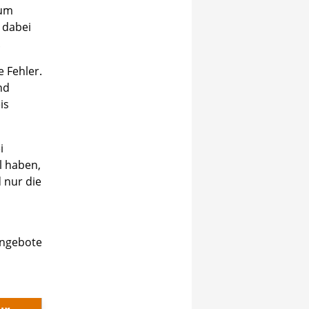
zum
 dabei
.
 Fehler.
nd
is
i
l haben,
 nur die
angebote