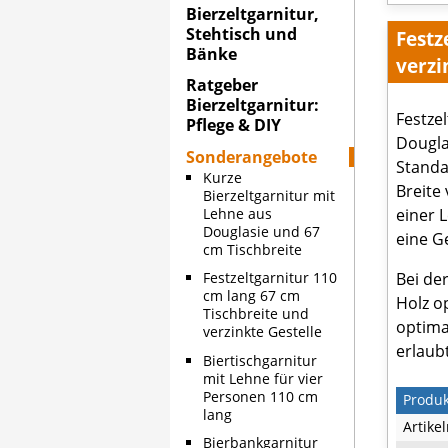
Bierzeltgarnitur,
Stehtisch und
Festz
Bänke
verzi
Ratgeber
Bierzeltgarnitur:
Festze
Pflege & DIY
Dougla
Sonderangebote
Standa
Kurze
Breite
Bierzeltgarnitur mit
einer 
Lehne aus
Douglasie und 67
eine G
cm Tischbreite
Bei de
Festzeltgarnitur 110
cm lang 67 cm
Holz o
Tischbreite und
optima
verzinkte Gestelle
erlaub
Biertischgarnitur
mit Lehne für vier
Personen 110 cm
Produ
lang
Artike
Bierbankgarnitur