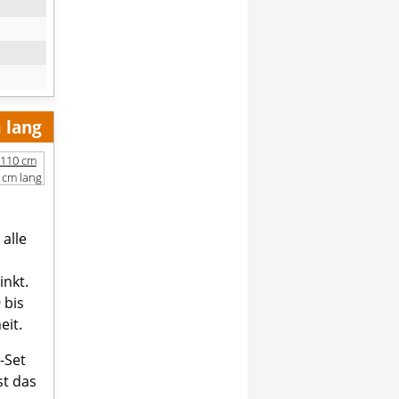
 lang
 cm lang
alle
inkt.
 bis
eit.
-Set
st das