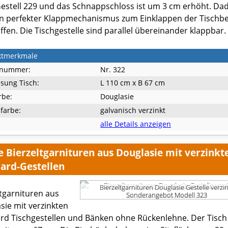
estell 229 und das Schnappschloss ist um 3 cm erhöht. Da
in perfekter Klappmechanismus zum Einklappen der Tischb
ffen. Die Tischgestelle sind parallel übereinander klappbar.
ktmerkmale
lnummer:
Nr. 322
sung Tisch:
L 110 cm x B 67 cm
rbe:
Douglasie
lfarbe:
galvanisch verzinkt
alle Details anzeigen
e Bierzeltgarnituren aus Douglasie mit verzinkt
ard-Gestellen
Bierzeltgarnituren Douglasie Gestelle verzin
ltgarnituren aus
Sonderangebot Modell 323
sie mit verzinkten
rd Tischgestellen und Bänken ohne Rückenlehne. Der Tisch