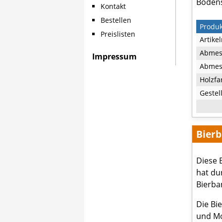
Bodens
Kontakt
Bestellen
Produ
Preislisten
Artike
Abmes
Impressum
Abmess
Holzfa
Gestel
Bierb
Diese 
hat du
Bierba
Die Bi
und Mo