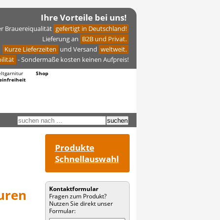
Ihre Vorteile bei uns!
er Brauereiqualität
gefertigt in Deutschland!
Lieferung an
B2B und Privat.
Kurze Lieferzeiten
und Versand
weltweit.
ilität
- Sondermaße kosten keinen Aufpreis!
eltgarnitur
Shop
einfreiheit
Produkte
Schnellauswahl
Kontaktformular
uren
Fragen zum Produkt?
Nutzen Sie direkt unser
Formular: