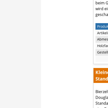
beim G
wird e
gescha
Produ
Artike
Abmes
Holzfa
Gestel
Klein
Stand
Bierze
Dougla
Standa