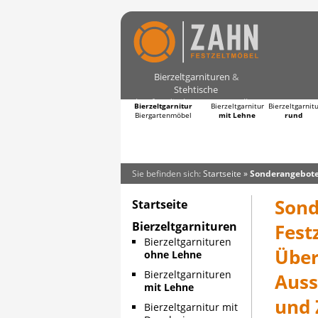
Bierzeltgarnituren
&
Stehtische
kaufen direkt vom Hersteller
Bierzeltgarnitur
Bierzeltgarnitur
Bierzeltgarnit
Biergartenmöbel
mit Lehne
rund
Sie befinden sich:
Startseite
»
Sonderangebot
Sond
Startseite
Bierzeltgarnituren
Fest
Bierzeltgarnituren
Über
ohne Lehne
Bierzeltgarnituren
Auss
mit Lehne
und 
Bierzeltgarnitur mit