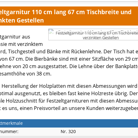
eltgarnitur 110 cm lang 67 cm Tischbreite und
nkten Gestellen
Festzeltgarnitur 110 cm lang 67 cm Tischbreit
ltgarnitur aus
verzinkten Gestellen
sie mit verzinktem
rd, Tischgestell und Bänke mit Rückenlehne. Der Tisch hat 
 von 67 cm. Die Bierbänke sind mit einer Sitzfläche von 29 c
Lehne von 20 cm ausgestattet. Die Lehne über der Bankplatt
esamthöhe von 38 cm.
r Herstellung der Holzplatten mit diesen Abmessungen wird
ptimal ausgenutzt, es bleiben fast keine Holzreste übrig. Der
le Holzzuschnitt für Festzeltgarnituren mit diesen Abmess
t es uns, einen Preisvorteil an unsere Kunden weiterzugebe
ktmerkmale
lnummer:
Nr. 320