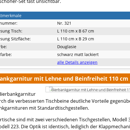
choner-Set fast unsichtbar.
ktmerkmale
lnummer:
Nr. 321
sung Tisch:
L 110 cm x B 67 cm
ung Sitzfläche:
L 110 cm x B 29 cm
rbe:
Douglasie
lfarbe:
schwarz matt lackiert
alle Details anzeigen
ankgarnitur mit Lehne und Beinfreiheit 110 cm
Bierbankgarnitur mit Lehne und Beinfreiheit 
Bierbankgarnitur
rch die verbesserten Tischbeine deutliche Vorteile gegenüb
nkgarnituren mit Standardtischgestellen.
ertische sind mit zwei verschiedenen Tischgestellen, Modell 
dell 223. Die Optik ist identisch, lediglich der Klappmecha