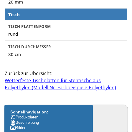
20 mm
Tisch
TISCH PLATTENFORM
rund
TISCH DURCHMESSER
80 cm
Zurück zur Übersicht:
Wetterfeste Tischplatten für Stehtische aus
Polyethylen (Modell Nr. Farbbeispiele-Polyethylen)
Schnellnavigation:
Produktdaten
Beschreibung
Bilder