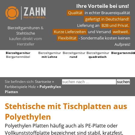
Ihre Vorteile bei uns!
Qualität
in echter Brauereiqualität
gefertigt in Deutschland!
Lieferung an
B2B und Privat.
Bierzeltgarnituren
&
Kurze Lieferzeiten
und Versand
weltweit.
Stehtische
Flexibilität
- Sondermaße kosten keinen
kaufen direkt vom
Hersteller
Aufpreis!
Bierzeltgarnitur
Bierzeltgarnitur
Bierzeltgarnitur
Bierzeltgarnitur
Biergartenmöb
Biergartenmöbel
mit Lehne
rund
quadratisch
Sie befinden sich:
Startseite
»
Farbbeispiele Holz
»
Polyethylen
Platten
Stehtische mit Tischplatten aus
Polyethylen
Polyethylen Platten häufig auch als PE-Platte oder
Vollkunststoffplatte bezeichnet sind stabil, kratzfest,