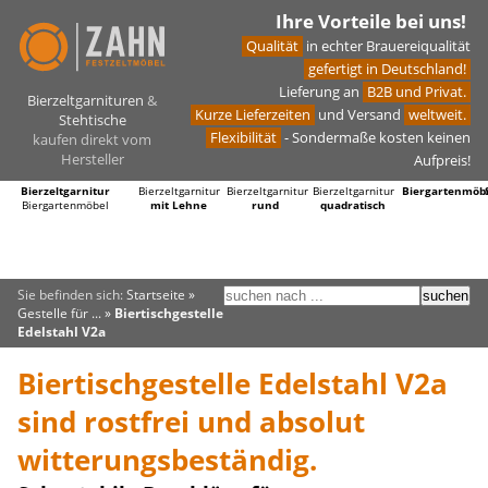
Ihre Vorteile bei uns!
Qualität
in echter Brauereiqualität
gefertigt in Deutschland!
Lieferung an
B2B und Privat.
Bierzeltgarnituren
&
Kurze Lieferzeiten
und Versand
weltweit.
Stehtische
Flexibilität
- Sondermaße kosten keinen
kaufen direkt vom
Hersteller
Aufpreis!
Bierzeltgarnitur
Bierzeltgarnitur
Bierzeltgarnitur
Bierzeltgarnitur
Biergartenmöb
Biergartenmöbel
mit Lehne
rund
quadratisch
Sie befinden sich:
Startseite
»
Gestelle für ...
»
Biertischgestelle
Edelstahl V2a
Biertischgestelle Edelstahl V2a
sind rostfrei und absolut
witterungsbeständig.