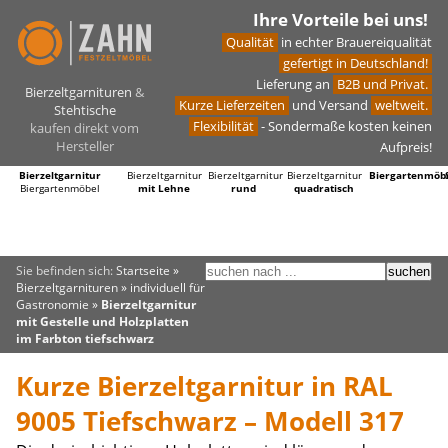
Ihre Vorteile bei uns!
Qualität
in echter Brauereiqualität
gefertigt in Deutschland!
Lieferung an
B2B und Privat.
Bierzeltgarnituren
&
Kurze Lieferzeiten
und Versand
weltweit.
Stehtische
Flexibilität
- Sondermaße kosten keinen
kaufen direkt vom
Hersteller
Aufpreis!
Bierzeltgarnitur
Bierzeltgarnitur
Bierzeltgarnitur
Bierzeltgarnitur
Biergartenmöb
Biergartenmöbel
mit Lehne
rund
quadratisch
Sie befinden sich:
Startseite
»
Bierzeltgarnituren
»
individuell für
Gastronomie
»
Bierzeltgarnitur
mit Gestelle und Holzplatten
im Farbton tiefschwarz
Kurze Bierzeltgarnitur in RAL
9005 Tiefschwarz – Modell 317