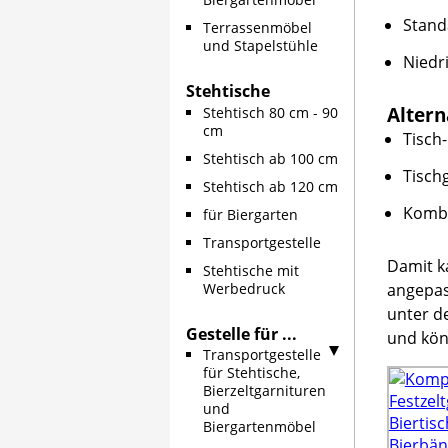
Stand
Terrassenmöbel
und Stapelstühle
Niedr
Stehtische
Altern
Stehtisch 80 cm - 90
cm
Tisch
Stehtisch ab 100 cm
Tisch
Stehtisch ab 120 cm
Kombi
für Biergarten
Transportgestelle
Damit k
Stehtische mit
angepas
Werbedruck
unter d
Gestelle für ...
und kön
Transportgestelle
für Stehtische,
Bierzeltgarnituren
und
Biergartenmöbel