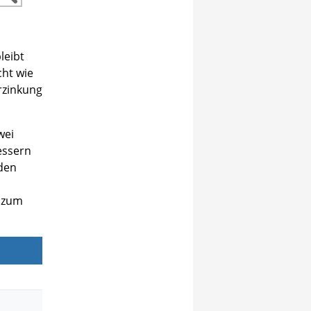
leibt
cht wie
erzinkung
wei
essern
den
 zum