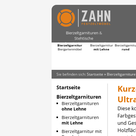
Bierzeltgarnituren
&
Stehtische
kaufen direkt vom Hersteller
Bierzeltgarnitur
Bierzeltgarnitur
Bierzeltgarnit
Biergartenmöbel
mit Lehne
rund
Sie befinden sich:
Startseite
»
Bierzeltgarnitur
Kurz
Startseite
Bierzeltgarnituren
Ultr
Bierzeltgarnituren
Diese 
ohne Lehne
Farbgest
Bierzeltgarnituren
und Gest
mit Lehne
Holzfläc
Bierzeltgarnitur mit