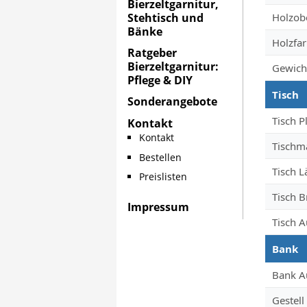
Bierzeltgarnitur,
Holzob
Stehtisch und
Bänke
Holzfa
Ratgeber
Bierzeltgarnitur:
Gewich
Pflege & DIY
Tisch
Sonderangebote
Tisch P
Kontakt
Kontakt
Tischm
Bestellen
Tisch 
Preislisten
Tisch B
Impressum
Tisch A
Bank
Bank A
Gestell