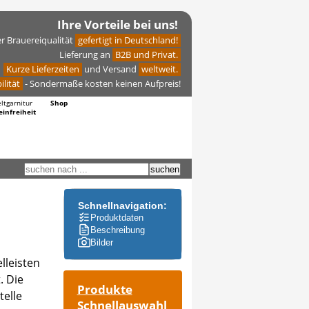
Ihre Vorteile bei uns!
er Brauereiqualität
gefertigt in Deutschland!
Lieferung an
B2B und Privat.
Kurze Lieferzeiten
und Versand
weltweit.
ilität
- Sondermaße kosten keinen Aufpreis!
eltgarnitur
Shop
einfreiheit
Schnellnavigation:
Produktdaten
Beschreibung
Bilder
lleisten
. Die
Produkte
telle
Schnellauswahl