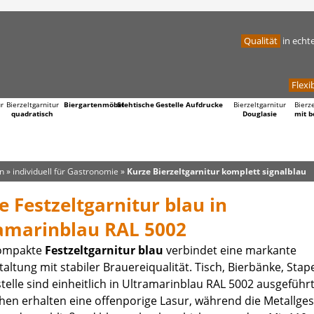
Qualität
in echt
Flexib
ur
Bierzeltgarnitur
Biergartenmöbel
Stehtische
Gestelle
Aufdrucke
Bierzeltgarnitur
Bierz
quadratisch
Douglasie
mit b
en
»
individuell für Gastronomie
»
Kurze Bierzeltgarnitur komplett signalblau
e Festzeltgarnitur blau in
amarinblau RAL 5002
kompakte
Festzeltgarnitur blau
verbindet eine markante
altung mit stabiler Brauereiqualität. Tisch, Bierbänke, Stape
elle sind einheitlich in Ultramarinblau RAL 5002 ausgeführt
hen erhalten eine offenporige Lasur, während die Metallges