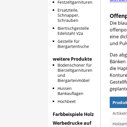
Festzeltgarnituren
Ersatzteile,
Offenp
Schnapper,
Schrauben
Die blau
Biertischgestelle
offenpor
Edelstahl V2a
eine dic
Gestelle für
und Pul
Biergartentische
Das abg
weitere Produkte
Bänken 
Bodenschoner für
die Hapt
Bierzeltgarnituren
Konture
und
Biergartenmöbel
Gestell
geplante
Hussen
Bankauflagen
Hochbeet
Produ
Produkt
Artike
Farbbeispiele Holz
Werbedrucke auf
Holzart