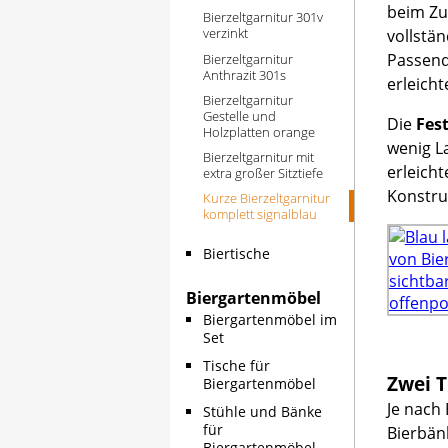
beim Zu
Bierzeltgarnitur 301v
verzinkt
vollstän
Passend
Bierzeltgarnitur
Anthrazit 301s
erleich
Bierzeltgarnitur
Gestelle und
Die
Fest
Holzplatten orange
wenig La
Bierzeltgarnitur mit
erleicht
extra großer Sitztiefe
Konstru
Kurze Bierzeltgarnitur
komplett signalblau
Biertische
Biergartenmöbel
Biergartenmöbel im
Set
Tische für
Zwei T
Biergartenmöbel
Je nach
Stühle und Bänke
für
Bierbän
Biergartenmöbel