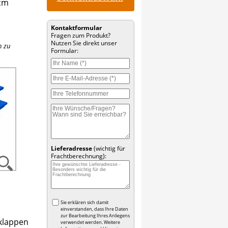
 cm
Kontaktformular
Fragen zum Produkt?
Nutzen Sie direkt unser
n zu
Formular:
Lieferadresse
(wichtig für
Frachtberechnung):
Sie erklären sich damit
einverstanden, dass Ihre Daten
zur Bearbeitung Ihres Anliegens
 klappen
verwendet werden. Weitere