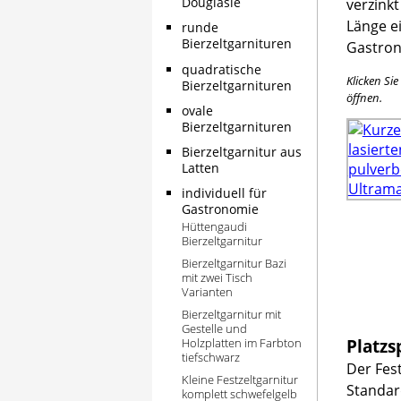
Douglasie
verzink
Länge ei
runde
Bierzeltgarnituren
Gastron
quadratische
Klicken Si
Bierzeltgarnituren
öffnen.
ovale
Bierzeltgarnituren
Bierzeltgarnitur aus
Latten
individuell für
Gastronomie
Hüttengaudi
Bierzeltgarnitur
Bierzeltgarnitur Bazi
mit zwei Tisch
Varianten
Bierzeltgarnitur mit
Gestelle und
Platzs
Holzplatten im Farbton
tiefschwarz
Der Fest
Kleine Festzeltgarnitur
Standar
komplett schwefelgelb