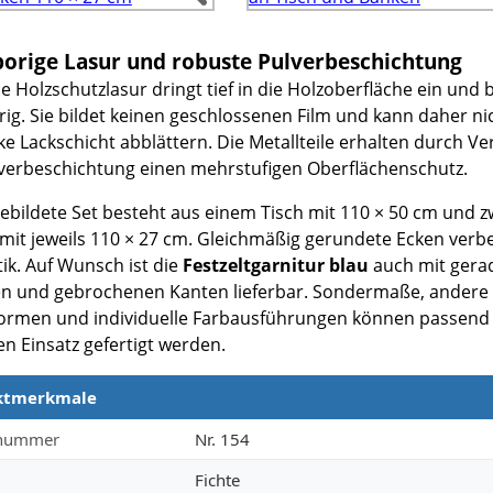
orige Lasur und robuste Pulverbeschichtung
e Holzschutzlasur dringt tief in die Holzoberfläche ein und b
ig. Sie bildet keinen geschlossenen Film und kann daher ni
ke Lackschicht abblättern. Die Metallteile erhalten durch V
verbeschichtung einen mehrstufigen Oberflächenschutz.
ebildete Set besteht aus einem Tisch mit 110 × 50 cm und z
mit jeweils 110 × 27 cm. Gleichmäßig gerundete Ecken verb
ik. Auf Wunsch ist die
Festzeltgarnitur blau
auch mit gera
n und gebrochenen Kanten lieferbar. Sondermaße, andere
formen und individuelle Farbausführungen können passend
n Einsatz gefertigt werden.
ktmerkmale
merkmale
lnummer
Nr. 154
Fichte