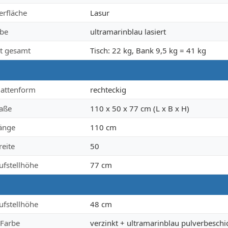
erfläche
Lasur
rbe
ultramarinblau lasiert
t gesamt
Tisch: 22 kg, Bank 9,5 kg = 41 kg
lattenform
rechteckig
aße
110 x 50 x 77 cm (L x B x H)
Länge
110 cm
reite
50
ufstellhöhe
77 cm
ufstellhöhe
48 cm
 Farbe
verzinkt + ultramarinblau pulverbeschi