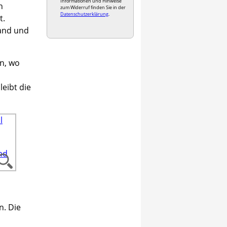
Informationen und Hinweise
h
zum Widerruf finden Sie in der
Datenschutzerklärung
.
t.
tand und
en, wo
leibt die
n. Die