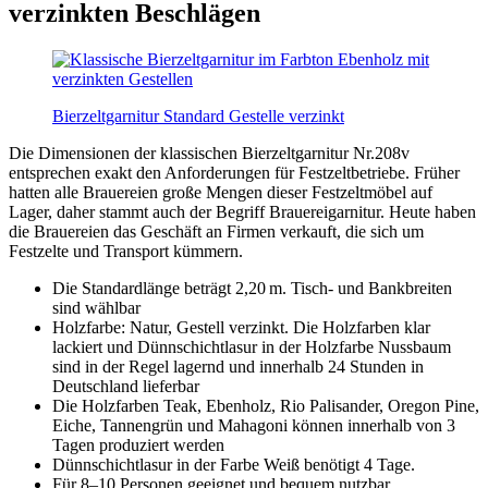
verzinkten Beschlägen
Bierzeltgarnitur Standard Gestelle verzinkt
Die Dimensionen der klassischen Bierzeltgarnitur Nr.208v
entsprechen exakt den Anforderungen für Festzeltbetriebe. Früher
hatten alle Brauereien große Mengen dieser Festzeltmöbel auf
Lager, daher stammt auch der Begriff Brauereigarnitur. Heute haben
die Brauereien das Geschäft an Firmen verkauft, die sich um
Festzelte und Transport kümmern.
Die Standardlänge beträgt 2,20 m. Tisch- und Bankbreiten
sind wählbar
Holzfarbe: Natur, Gestell verzinkt. Die Holzfarben klar
lackiert und Dünnschichtlasur in der Holzfarbe Nussbaum
sind in der Regel lagernd und innerhalb 24 Stunden in
Deutschland lieferbar
Die Holzfarben Teak, Ebenholz, Rio Palisander, Oregon Pine,
Eiche, Tannengrün und Mahagoni können innerhalb von 3
Tagen produziert werden
Dünnschichtlasur in der Farbe Weiß benötigt 4 Tage.
Für 8–10 Personen geeignet und bequem nutzbar