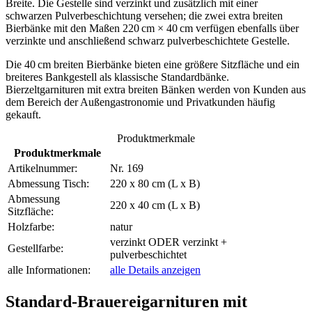
Breite. Die Gestelle sind verzinkt und zusätzlich mit einer
schwarzen Pulverbeschichtung versehen; die zwei extra breiten
Bierbänke mit den Maßen 220 cm × 40 cm verfügen ebenfalls über
verzinkte und anschließend schwarz pulverbeschichtete Gestelle.
Die 40 cm breiten Bierbänke bieten eine größere Sitzfläche und ein
breiteres Bankgestell als klassische Standardbänke.
Bierzeltgarnituren mit extra breiten Bänken werden von Kunden aus
dem Bereich der Außengastronomie und Privatkunden häufig
gekauft.
Produktmerkmale
Produktmerkmale
Artikelnummer:
Nr. 169
Abmessung Tisch:
220 x 80 cm (L x B)
Abmessung
220 x 40 cm (L x B)
Sitzfläche:
Holzfarbe:
natur
verzinkt ODER verzinkt +
Gestellfarbe:
pulverbeschichtet
alle Informationen:
alle Details anzeigen
Standard-Brauereigarnituren mit