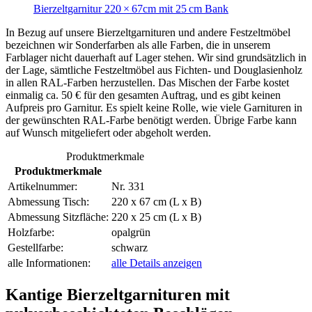
Bierzeltgarnitur 220 × 67cm mit 25 cm Bank
In Bezug auf unsere Bierzeltgarnituren und andere Festzeltmöbel
bezeichnen wir Sonderfarben als alle Farben, die in unserem
Farblager nicht dauerhaft auf Lager stehen. Wir sind grundsätzlich in
der Lage, sämtliche Festzeltmöbel aus Fichten- und Douglasienholz
in allen RAL-Farben herzustellen. Das Mischen der Farbe kostet
einmalig ca. 50 € für den gesamten Auftrag, und es gibt keinen
Aufpreis pro Garnitur. Es spielt keine Rolle, wie viele Garnituren in
der gewünschten RAL-Farbe benötigt werden. Übrige Farbe kann
auf Wunsch mitgeliefert oder abgeholt werden.
Produktmerkmale
Produktmerkmale
Artikelnummer:
Nr. 331
Abmessung Tisch:
220 x 67 cm (L x B)
Abmessung Sitzfläche:
220 x 25 cm (L x B)
Holzfarbe:
opalgrün
Gestellfarbe:
schwarz
alle Informationen:
alle Details anzeigen
Kantige Bierzeltgarnituren mit