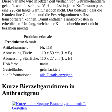
Diese Variante wird in letzter Zeit vielfach von Getränkehändlern
gekauft, weil diese kurze Variante fast in jeden Kofferraum passt,
eine 220 cm lange Garnitur jedoch nicht. Das bedeutet, dass die
Kunden ihre Getränke und die Festzeltgarnituren selbst
transportieren können. Damit entfallen Transportkosten in
erheblichem Umfang, welche der Kunde ohnehin meist nicht
bezahlen möchte.
Produktmerkmale
Produktmerkmale
Artikelnummer:
Nr. 118
Abmessung Tisch:
110 x 50 cm (L x B)
Abmessung Sitzfläche:
110 x 27 cm (L x B)
Holzfarbe:
natur
Gestellfarbe:
grün lackiert
alle Informationen:
alle Details anzeigen
Kurze Bierzeltgarnituren in
Anthrazitgrau