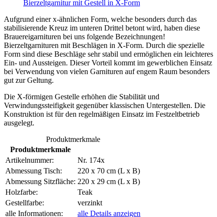
Bierzeltgarnitur mit Gestell in X-Form
Aufgrund einer x-ähnlichen Form, welche besonders durch das
stabilisierende Kreuz im unteren Drittel betont wird, haben diese
Brauereigarnituren bei uns folgende Bezeichnungen!
Bierzeltgarnituren mit Beschlägen in X-Form. Durch die spezielle
Form sind diese Beschläge sehr stabil und ermöglichen ein leichteres
Ein- und Aussteigen. Dieser Vorteil kommt im gewerblichen Einsatz
bei Verwendung von vielen Garnituren auf engem Raum besonders
gut zur Geltung.
Die X-förmigen Gestelle erhöhen die Stabilität und
Verwindungssteifigkeit gegenüber klassischen Untergestellen. Die
Konstruktion ist für den regelmäßigen Einsatz im Festzeltbetrieb
ausgelegt.
Produktmerkmale
Produktmerkmale
Artikelnummer:
Nr. 174x
Abmessung Tisch:
220 x 70 cm (L x B)
Abmessung Sitzfläche:
220 x 29 cm (L x B)
Holzfarbe:
Teak
Gestellfarbe:
verzinkt
alle Informationen:
alle Details anzeigen