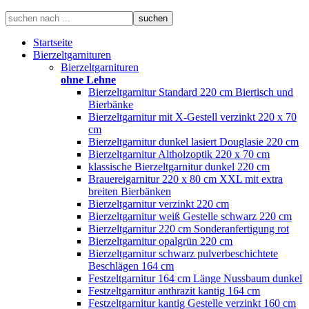
Startseite
Bierzeltgarnituren
Bierzeltgarnituren
ohne Lehne
Bierzeltgarnitur Standard 220 cm Biertisch und
Bierbänke
Bierzeltgarnitur mit X-Gestell verzinkt 220 x 70
cm
Bierzeltgarnitur dunkel lasiert Douglasie 220 cm
Bierzeltgarnitur Altholzoptik 220 x 70 cm
klassische Bierzeltgarnitur dunkel 220 cm
Brauereigarnitur 220 x 80 cm XXL mit extra
breiten Bierbänken
Bierzeltgarnitur verzinkt 220 cm
Bierzeltgarnitur weiß Gestelle schwarz 220 cm
Bierzeltgarnitur 220 cm Sonderanfertigung rot
Bierzeltgarnitur opalgrün 220 cm
Bierzeltgarnitur schwarz pulverbeschichtete
Beschlägen 164 cm
Festzeltgarnitur 164 cm Länge Nussbaum dunkel
Festzeltgarnitur anthrazit kantig 164 cm
Festzeltgarnitur kantig Gestelle verzinkt 160 cm