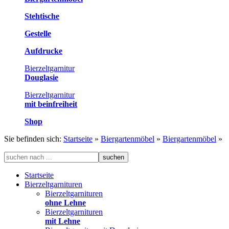
Stehtische
Gestelle
Aufdrucke
Bierzeltgarnitur
Douglasie
Bierzeltgarnitur
mit beinfreiheit
Shop
Sie befinden sich:
Startseite
»
Biergartenmöbel
»
Biergartenmöbel
»
Startseite
Bierzeltgarnituren
Bierzeltgarnituren
ohne Lehne
Bierzeltgarnituren
mit Lehne