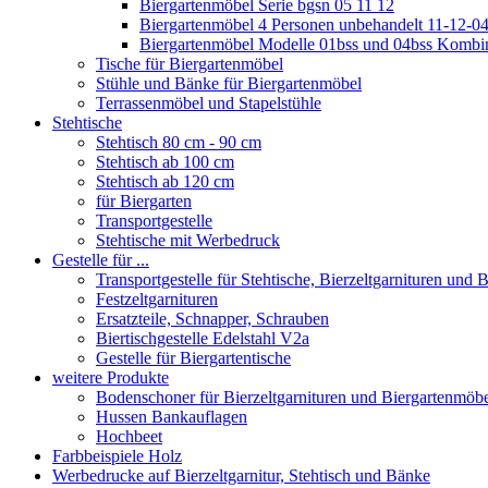
Biergartenmöbel Serie bgsn 05 11 12
Biergartenmöbel 4 Personen unbehandelt 11-12-0
Biergartenmöbel Modelle 01bss und 04bss Kombi
Tische für Biergartenmöbel
Stühle und Bänke für Biergartenmöbel
Terrassenmöbel und Stapelstühle
Stehtische
Stehtisch 80 cm - 90 cm
Stehtisch ab 100 cm
Stehtisch ab 120 cm
für Biergarten
Transportgestelle
Stehtische mit Werbedruck
Gestelle für ...
Transportgestelle für Stehtische, Bierzeltgarnituren und
Festzeltgarnituren
Ersatzteile, Schnapper, Schrauben
Biertischgestelle Edelstahl V2a
Gestelle für Biergartentische
weitere Produkte
Bodenschoner für Bierzeltgarnituren und Biergartenmöb
Hussen Bankauflagen
Hochbeet
Farbbeispiele Holz
Werbedrucke auf Bierzeltgarnitur, Stehtisch und Bänke