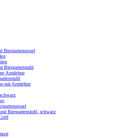
l Biergartensessel
len
hlen
t Biergartenstuhl
hne Armlehne
artenstuhl
ion mit Armlehne
 schwarz
arz
ergartensessel
nd Biergartenstuhl, schwarz
Griff
keit