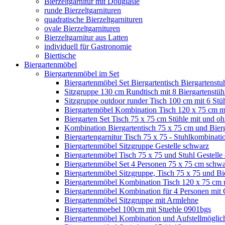
Bierzeltgarnitur mit Douglasie
runde Bierzeltgarnituren
quadratische Bierzeltgarnituren
ovale Bierzeltgarnituren
Bierzeltgarnitur aus Latten
individuell für Gastronomie
Biertische
Biergartenmöbel
Biergartenmöbel im Set
Biergartenmöbel Set Biergartentisch Biergartenstuh
Sitzgruppe 130 cm Rundtisch mit 8 Biergartenstüh
Sitzgruppe outdoor runder Tisch 100 cm mit 6 Stü
Biergartemöbel Kombination Tisch 120 x 75 cm mi
Biergarten Set Tisch 75 x 75 cm Stühle mit und o
Kombination Biergartentisch 75 x 75 cm und Bierg
Biergartengarnitur Tisch 75 x 75 - Stuhlkombinat
Biergartenmöbel Sitzgruppe Gestelle schwarz
Biergartenmöbel Tisch 75 x 75 und Stuhl Gestelle
Biergartenmöbel Set 4 Personen 75 x 75 cm schw
Biergartenmöbel Sitzgruppe, Tisch 75 x 75 und Bi
Biergartenmöbel Kombination Tisch 120 x 75 cm u
Biergartenmöbel Kombination für 4 Personen mit 
Biergartenmöbel Sitzgruppe mit Armlehne
Biergartenmoebel 100cm mit Stuehle 0901bgs
Biergartenmöbel Kombination und Aufstellmöglich