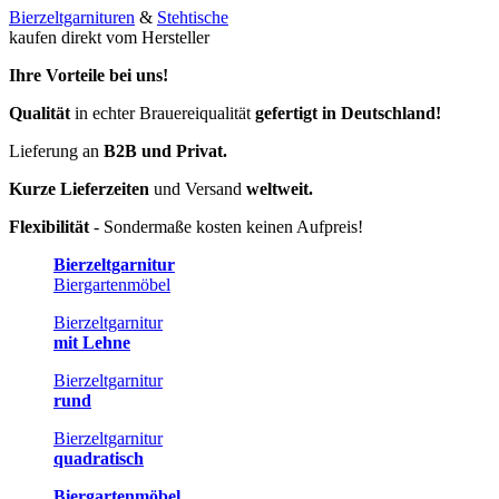
Bierzeltgarnituren
&
Stehtische
kaufen direkt vom Hersteller
Ihre Vorteile bei uns!
Qualität
in echter Brauereiqualität
gefertigt in Deutschland!
Lieferung an
B2B und Privat.
Kurze Lieferzeiten
und Versand
weltweit.
Flexibilität
- Sondermaße kosten keinen Aufpreis!
Bierzeltgarnitur
Biergartenmöbel
Bierzeltgarnitur
mit Lehne
Bierzeltgarnitur
rund
Bierzeltgarnitur
quadratisch
Biergartenmöbel