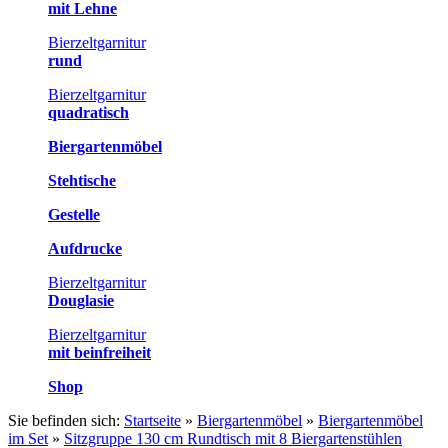
mit Lehne
Bierzeltgarnitur
rund
Bierzeltgarnitur
quadratisch
Biergartenmöbel
Stehtische
Gestelle
Aufdrucke
Bierzeltgarnitur
Douglasie
Bierzeltgarnitur
mit beinfreiheit
Shop
Sie befinden sich:
Startseite
»
Biergartenmöbel
»
Biergartenmöbel
im Set
»
Sitzgruppe 130 cm Rundtisch mit 8 Biergartenstühlen