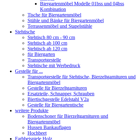
Biergartenmöbel Modelle 01bss und 04bss
Kombination
Tische für Biergartenmöbel
Stühle und Bänke für Biergartenmöbel
Terrassenmöbel und Stapelstühle
Stehtische
Stehtisch 80 cm - 90 cm
Stehtisch ab 100 cm
Stehtisch ab 120 cm
für Biergarten
Transportgestelle
Stehtische mit Werbedruck
Gestelle für ...
Transportgestelle für Stehtische, Bierzeltgarnituren und
Biergartenmöbel
Gestelle für Bierzeltgarnituren
Ersatzteile, Schnapper, Schrauben
Biertischgestelle Edelstahl V2a
Gestelle für Biergartentische
weitere Produkte
Bodenschoner für Bierzeltgarnituren und
Biergartenmöbel
Hussen Bankauflagen
Hochbeet
Farbbeispiele Holz