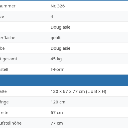
merkmale
lnummer
Nr. 326
tze
4
Douglasie
erfläche
geölt
rbe
Douglasie
t gesamt
45 kg
stell
T-Form
aße
120 x 67 x 77 cm (L x B x H)
Länge
120 cm
reite
67 cm
ufstellhöhe
77 cm