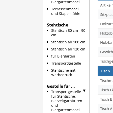
Biergartenmöbel
Produkt
Artike
Terrassenmöbel
und Stapelstühle
Sitzplä
Holzart
Stehtische
Stehtisch 80 cm - 90
Holzob
cm
Stehtisch ab 100 cm
Holzfa
Stehtisch ab 120 cm
Gewich
für Biergarten
Tischge
Transportgestelle
Stehtische mit
Tisch
Werbedruck
Tischm
Gestelle für ...
Tisch 
Transportgestelle
für Stehtische,
Tisch B
Bierzeltgarnituren
und
Tisch A
Biergartenmöbel