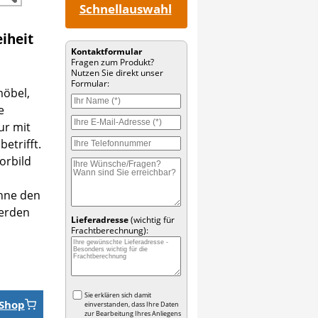
Schnellauswahl
iheit
Kontaktformular
Fragen zum Produkt?
Nutzen Sie direkt unser
Formular:
möbel,
e
ur mit
etrifft.
orbild
hne den
werden
Lieferadresse
(wichtig für
Frachtberechnung):
Sie erklären sich damit
Shop
einverstanden, dass Ihre Daten
zur Bearbeitung Ihres Anliegens