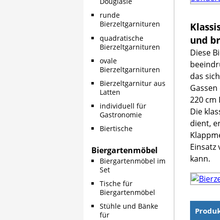
Douglasie
runde
Bierzeltgarnituren
Klassi
quadratische
und br
Bierzeltgarnituren
Diese Bi
ovale
beeindr
Bierzeltgarnituren
das sic
Bierzeltgarnitur aus
Gassen e
Latten
220 cm L
individuell für
Die klas
Gastronomie
dient, 
Biertische
Klappme
Einsatz
Biergartenmöbel
kann.
Biergartenmöbel im
Set
Tische für
Biergartenmöbel
Stühle und Bänke
Produ
für