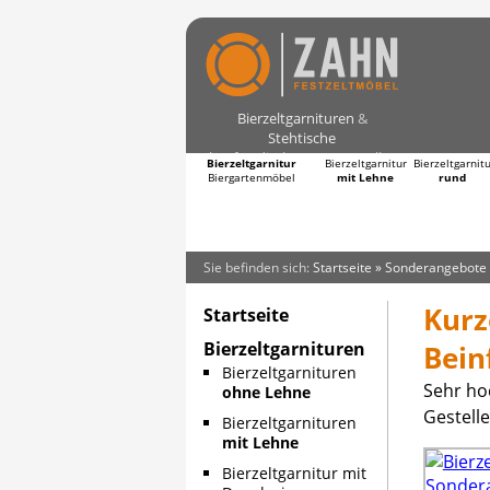
Bierzeltgarnituren
&
Stehtische
kaufen direkt vom Hersteller
Bierzeltgarnitur
Bierzeltgarnitur
Bierzeltgarnit
Biergartenmöbel
mit Lehne
rund
Sie befinden sich:
Startseite
»
Sonderangebote
Kurz
Startseite
Bierzeltgarnituren
Bein
Bierzeltgarnituren
Sehr hoc
ohne Lehne
Gestelle
Bierzeltgarnituren
mit Lehne
Bierzeltgarnitur mit