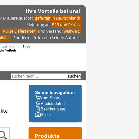
Ihre Vorteile bei uns!
er Brauereiqualität
gefertigt in Deutschland!
Lieferung an
B2B und Privat.
Kurze Lieferzeiten
und Versand
weltweit.
ilität
- Sondermaße kosten keinen Aufpreis!
eltgarnitur
Shop
einfreiheit
Schnellnavigation:
zum Shop
Produktdaten
Beschreibung
nkte
Bilder
Produkte