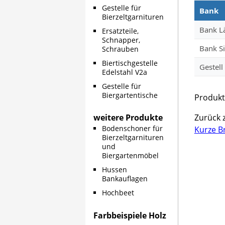
Gestelle für
Bank
Bierzeltgarnituren
Bank L
Ersatzteile,
Schnapper,
Bank Si
Schrauben
Biertischgestelle
Gestell
Edelstahl V2a
Gestelle für
Biergartentische
Produkt
Zurück 
weitere Produkte
Bodenschoner für
Kurze Br
Bierzeltgarnituren
und
Biergartenmöbel
Hussen
Bankauflagen
Hochbeet
Farbbeispiele Holz