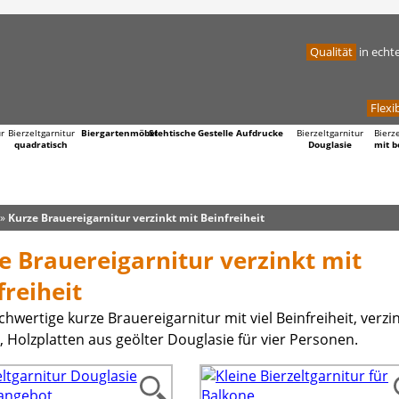
Qualität
in echt
Flexib
ur
Bierzeltgarnitur
Biergartenmöbel
Stehtische
Gestelle
Aufdrucke
Bierzeltgarnitur
Bierz
quadratisch
Douglasie
mit b
»
Kurze Brauereigarnitur verzinkt mit Beinfreiheit
e Brauereigarnitur verzinkt mit
freiheit
hwertige kurze Brauereigarnitur mit viel Beinfreiheit, verzi
, Holzplatten aus geölter Douglasie für vier Personen.