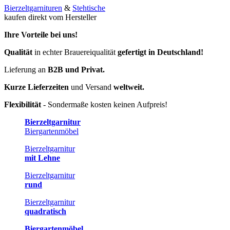
Bierzeltgarnituren
&
Stehtische
kaufen direkt vom Hersteller
Ihre Vorteile bei uns!
Qualität
in echter Brauereiqualität
gefertigt in Deutschland!
Lieferung an
B2B und Privat.
Kurze Lieferzeiten
und Versand
weltweit.
Flexibilität
- Sondermaße kosten keinen Aufpreis!
Bierzeltgarnitur
Biergartenmöbel
Bierzeltgarnitur
mit Lehne
Bierzeltgarnitur
rund
Bierzeltgarnitur
quadratisch
Biergartenmöbel