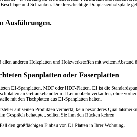
 Beschläge und Schrauben. Die dreischichtige Douglasienholzplatte gehö
en Ausführungen.
ind allen anderen Holzplatten und Holzwerkstoffen mit weitem Abstand 
hteten Spanplatten oder Faserplatten
teten E1-Spanplatten, MDF oder HDF-Platten. E1 ist die Standardspanp
Tischplatten an Getränkehändler mit Leihmöbeln verkaufen, ohne vorher 
elle mit den Tischplatten aus E1-Spanplatten halten.
ersteller auf seinen Produkten vermerkt, kein besonderes Qualitätsmerkm
s im Gespräch behauptet, sollten Sie ihm den Rücken kehren.
n Fall den großflächigen Einbau von E1-Platten in Ihrer Wohnung.