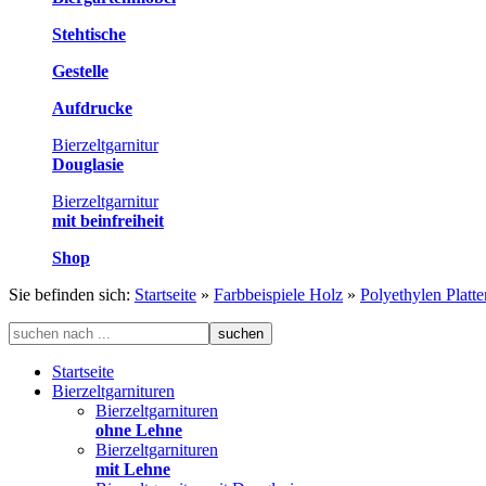
Stehtische
Gestelle
Aufdrucke
Bierzeltgarnitur
Douglasie
Bierzeltgarnitur
mit beinfreiheit
Shop
Sie befinden sich:
Startseite
»
Farbbeispiele Holz
»
Polyethylen Platte
Startseite
Bierzeltgarnituren
Bierzeltgarnituren
ohne Lehne
Bierzeltgarnituren
mit Lehne