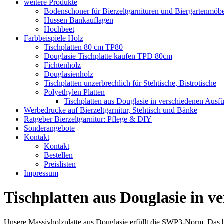
weitere Produkte
Bodenschoner für Bierzeltgarnituren und Biergartenmöb
Hussen Bankauflagen
Hochbeet
Farbbeispiele Holz
Tischplatten 80 cm TP80
Douglasie Tischplatte kaufen TPD 80cm
Fichtenholz
Douglasienholz
Tischplatten unzerbrechlich für Stehtische, Bistrotische
Polyethylen Platten
Tischplatten aus Douglasie in verschiedenen Ausf
Werbedrucke auf Bierzeltgarnitur, Stehtisch und Bänke
Ratgeber Bierzeltgarnitur: Pflege & DIY
Sonderangebote
Kontakt
Kontakt
Bestellen
Preislisten
Impressum
Tischplatten aus Douglasie in 
Unsere Massivholzplatte aus Douglasie erfüllt die SWP3-Norm. Das b