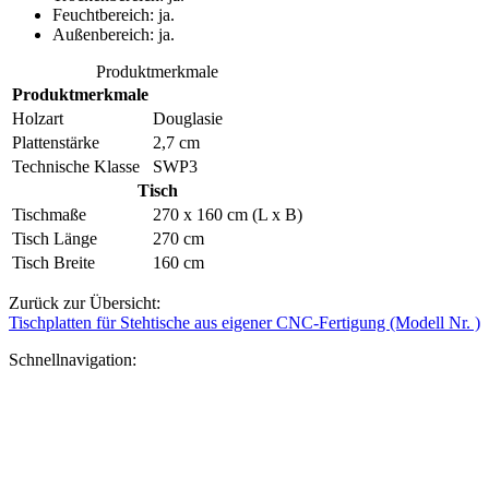
Feuchtbereich:
ja.
Außenbereich:
ja.
Produktmerkmale
Produktmerkmale
Holzart
Douglasie
Plattenstärke
2,7 cm
Technische Klasse
SWP3
Tisch
Tischmaße
270 x 160 cm (L x B)
Tisch Länge
270 cm
Tisch Breite
160 cm
Zurück zur Übersicht:
Tischplatten für Stehtische aus eigener CNC-Fertigung (Modell Nr. )
Schnellnavigation: