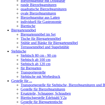
Bierzeltgarnitur mit Douglasie
runde Bierzeltgarnituren
quadratische Bierzeltgarnituren
ovale Bierzeltgarnituren
Bierzeltgarnitur aus Latten
individuell für Gastronomie
Biertische
Biergartenmöbel
Biergartenmöbel im Set
Tische für Biergartenmöbel
Stühle und Bänke für Biergartenmöbel
Terrassenmöbel und Stapelstühle
Stehtische
Stehtisch 80 cm - 90 cm
Stehtisch ab 100 cm
Stehtisch ab 120 cm
für Biergarten
Transportgestelle
Stehtische mit Werbedruck
Gestelle für ...
Transportgestelle für Stehtische, Bierzeltgarnituren und
Gestelle für Bierzeltgarnituren
Ersatzteile, Schnapper, Schrauben
Biertischgestelle Edelstahl V2a
Gestelle für Biergartentische