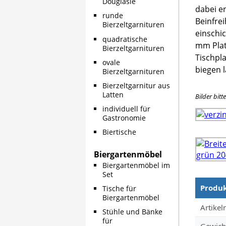
Douglasie
dabei e
breiter. V
runde
Beinfre
sind die
Bierzeltgarnituren
einschi
Verzin
quadratische
mm Plat
sind fast al
Bierzeltgarnituren
Tischpla
die Lief
ovale
biegen l
Bierzeltgarnituren
Bierzeltgarnitur aus
Latten
Bilder bitt
individuell für
Gastronomie
Biertische
Biergartenmöbel
Biergartenmöbel im
Set
Produ
Tische für
Biergartenmöbel
Produkt
Artike
Stühle und Bänke
für
Gewich