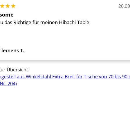
20.0
tung: 5 von 5 Sternen
some
u das Richtige für meinen Hibachi-Table
Clemens T.
zur Übersicht:
hgestell aus Winkelstahl Extra Breit für Tische von 70 bis 90
Nr. 204)