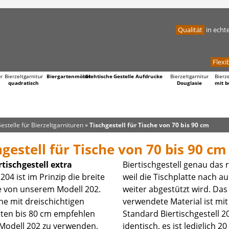
Qualität
in echt
Flexib
ur
Bierzeltgarnitur
Biergartenmöbel
Stehtische
Gestelle
Aufdrucke
Bierzeltgarnitur
Bierz
quadratisch
Douglasie
mit b
estelle für Bierzeltgarnituren
»
Tischgestell für Tische von 70 bis 90 cm
hgestell für Tische von 70 bis 90 cm
rtischgestell extra
Biertischgestell genau das r
204 ist im Prinzip die breite
l die Tischplatte nach außen
e von unserem Modell 202.
 abgestützt wird. Das
he mit dreischichtigen
te Material ist mit dem
tten bis 80 cm empfehlen
d Biertischgestell 202
 Modell 202 zu verwenden,
ch, es ist lediglich 20 cm