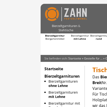
Bierzeltgarnituren
&
Stehtische
kaufen direkt vom Hersteller
Bierzeltgarnitur
Bierzeltgarnitur
Bierzeltgarnit
Biergartenmöbel
mit Lehne
rund
Sie befinden sich:
Startseite
»
Gestelle für ...
»
G
Tisc
Startseite
Bierzeltgarnituren
Das
Bie
Bierzeltgarnituren
Breit
Nr.
wei
ohne Lehne
Variant
weiter
Bierzeltgarnituren
Für Tisc
verwende
mit Lehne
Holzpla
Standar
Bierzeltgarnitur mit
wir das
identis