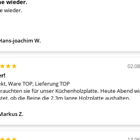
e wieder.
e wieder.
Hans-joachim W.
02.0
tung: 5 von 5 Sternen
r!
ekt, Ware TOP, Lieferung TOP
brauchten sie für unser Küchenholzplatte. Heute Abend wi
tet, ob die Beine die 2,3m lange Holzplatte aushalten.
Markus Z.
13.0