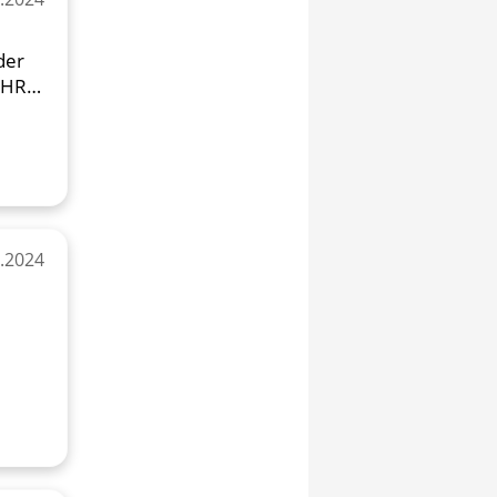
der
EHR
6.2024