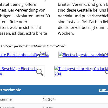
ntsteht eine größere
erzinkt und grün lackiert
iheit. Bei Verwendung von
se Gestelle bei uns lagernd.
chtigen Holzplatten unter 30
kt und pulverbeschichtet
tenstärke oder
le RAL Farben lieferbar,
tten, welche sich leicht
erzeit beträgt dann ca. 3
assen, ist das, extra breite
Wochen.
e Anklicken für Detailansicht/weiter Informationen.
ktmerkmale
zum 
merkmale
lnummer
Nr. 204
t gesamt
4,2 kg