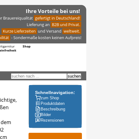
Ihre Vorteile bei uns!
er Brauereiqualität
gefertigt in Deutschland!
Lieferung an
B2B und Privat.
Kurze Lieferzeiten
und Versand
weltweit.
ilität
- Sondermaße kosten keinen Aufpreis!
eltgarnitur
Shop
einfreiheit
Schnellnavigation:
zum Shop
ichtige,
Produktdaten
Beschreibung
Bilder
Rezensionen