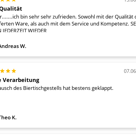
tung: 5 von 5 Sternen
Qualität
.......ich bin sehr sehr zufrieden. Sowohl mit der Qualität 
eferten Ware, als auch mit dem Service und Kompetenz. S
 JEDERZEIT WIEDER
Andreas W.
07.0
tung: 5 von 5 Sternen
 Verarbeitung
usch des Biertischgestells hat bestens geklappt.
Theo K.