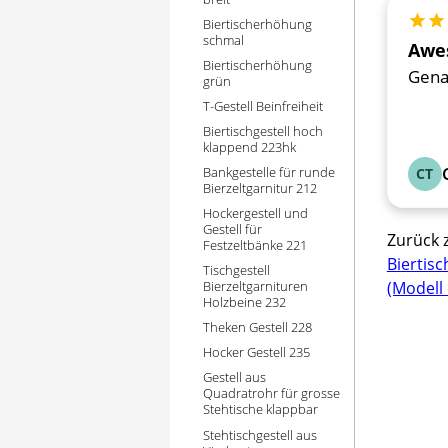
Biertischerhöhung
Bewer
schmal
Awe
Biertischerhöhung
Gena
grün
T-Gestell Beinfreiheit
Biertischgestell hoch
klappend 223hk
Bankgestelle für runde
CT
Bierzeltgarnitur 212
Hockergestell und
Gestell für
Zurück 
Festzeltbänke 221
Biertisc
Tischgestell
(Modell 
Bierzeltgarnituren
Holzbeine 232
Theken Gestell 228
Hocker Gestell 235
Gestell aus
Quadratrohr für grosse
Stehtische klappbar
Stehtischgestell aus