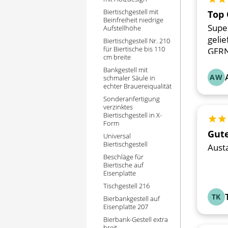
Bewer
Biertischgestell mit
Top 
Beinfreiheit niedrige
Super
Aufstellhöhe
geli
Biertischgestell Nr. 210
für Biertische bis 110
GERN
cm breite
Bankgestell mit
AW
schmaler Säule in
echter Brauereiqualität
Sonderanfertigung
verzinktes
Biertischgestell in X-
Bewer
Form
Gute
Universal
Biertischgestell
Austa
Beschläge für
Biertische auf
Eisenplatte
Tischgestell 216
TK
Bierbankgestell auf
Eisenplatte 207
Bierbank-Gestell extra
breit