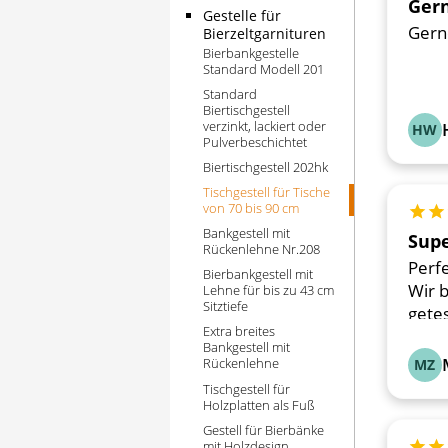
Gern
Gestelle für
Gern
Bierzeltgarnituren
Bierbankgestelle
Standard Modell 201
Standard
Biertischgestell
verzinkt, lackiert oder
HW
Pulverbeschichtet
Biertischgestell 202hk
Tischgestell für Tische
von 70 bis 90 cm
Bewer
Bankgestell mit
Supe
Rückenlehne Nr.208
Perf
Bierbankgestell mit
Wir 
Lehne für bis zu 43 cm
Sitztiefe
getes
Extra breites
Bankgestell mit
Rückenlehne
MZ
Tischgestell für
Holzplatten als Fuß
Gestell für Bierbänke
mit Holzdesign