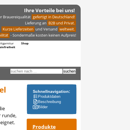
Ihre Vorteile bei uns!
er Brauereiqualität
gefertigt in Deutschland!
Lieferung an
B2B und Privat.
Kurze Lieferzeiten
und Versand
weltweit.
ilität
- Sondermaße kosten keinen Aufpreis!
eltgarnitur
Shop
einfreiheit
el
Schnellnavigation:
Produktdaten
Beschreibung
Bilder
die
r runde,
eignet.
Produkte