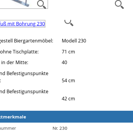
gestell Biergartenmöbel:
Modell 230
ohne Tischplatte:
71 cm
in der Mitte:
40
nd Befestigunspunkte
:
54 cm
nd Befestigunspunkte
42 cm
ktmerkmale
merkmale
lnummer
Nr. 230