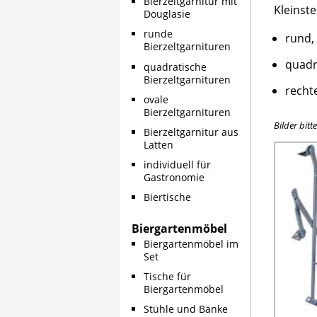
Bierzeltgarnitur mit
Kleinst
Douglasie
runde
rund,
Bierzeltgarnituren
quadr
quadratische
Bierzeltgarnituren
recht
ovale
Bierzeltgarnituren
Bilder bitt
Bierzeltgarnitur aus
Latten
individuell für
Gastronomie
Biertische
Biergartenmöbel
Biergartenmöbel im
Set
Tische für
Biergartenmöbel
Stühle und Bänke