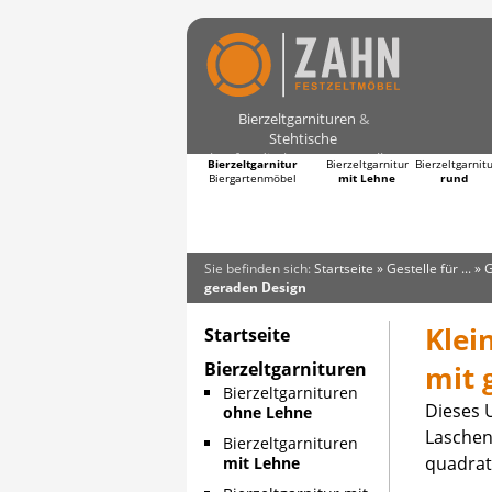
Bierzeltgarnituren
&
Stehtische
kaufen direkt vom Hersteller
Bierzeltgarnitur
Bierzeltgarnitur
Bierzeltgarnit
Biergartenmöbel
mit Lehne
rund
Sie befinden sich:
Startseite
»
Gestelle für ...
»
G
geraden Design
Klei
Startseite
Bierzeltgarnituren
mit 
Bierzeltgarnituren
Dieses U
ohne Lehne
Laschen 
Bierzeltgarnituren
quadrat
mit Lehne