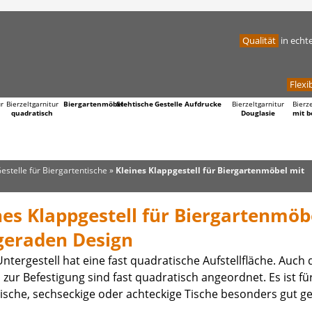
Qualität
in echt
Flexib
ur
Bierzeltgarnitur
Biergartenmöbel
Stehtische
Gestelle
Aufdrucke
Bierzeltgarnitur
Bierz
quadratisch
Douglasie
mit b
estelle für Biergartentische
»
Kleines Klappgestell für Biergartenmöbel mit
nes Klappgestell für Biergartenmöb
geraden Design
ntergestell hat eine fast quadratische Aufstellfläche. Auch 
zur Befestigung sind fast quadratisch angeordnet. Es ist fü
ische, sechseckige oder achteckige Tische besonders gut ge