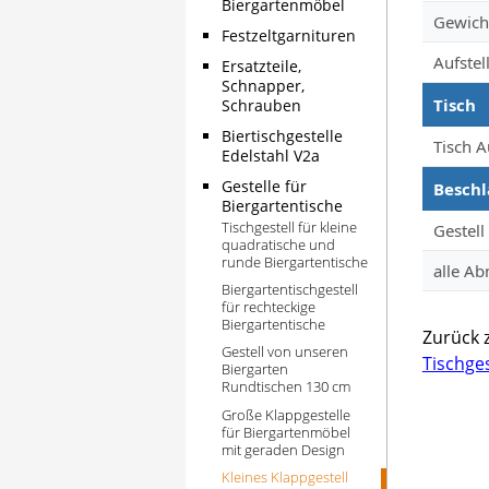
Biergartenmöbel
Gewich
Festzeltgarnituren
Aufstel
Ersatzteile,
Schnapper,
Tisch
Schrauben
Biertischgestelle
Tisch A
Edelstahl V2a
Gestelle für
Beschl
Biergartentische
Tischgestell für kleine
Gestell
quadratische und
runde Biergartentische
alle A
Biergartentischgestell
für rechteckige
Biergartentische
Zurück 
Gestell von unseren
Tischges
Biergarten
Rundtischen 130 cm
Große Klappgestelle
für Biergartenmöbel
mit geraden Design
Kleines Klappgestell