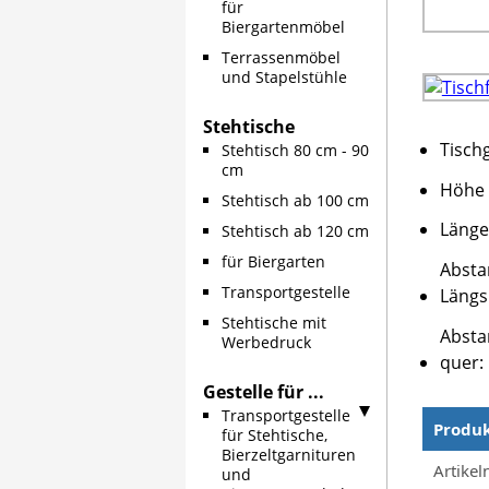
für
Biergartenmöbel
Terrassenmöbel
und Stapelstühle
Stehtische
Tisch
Stehtisch 80 cm - 90
cm
Höhe 
Stehtisch ab 100 cm
Länge 
Stehtisch ab 120 cm
für Biergarten
Absta
Transportgestelle
Längs
Stehtische mit
Absta
Werbedruck
quer:
Gestelle für ...
Transportgestelle
Produ
für Stehtische,
Bierzeltgarnituren
Produkt
Artike
und