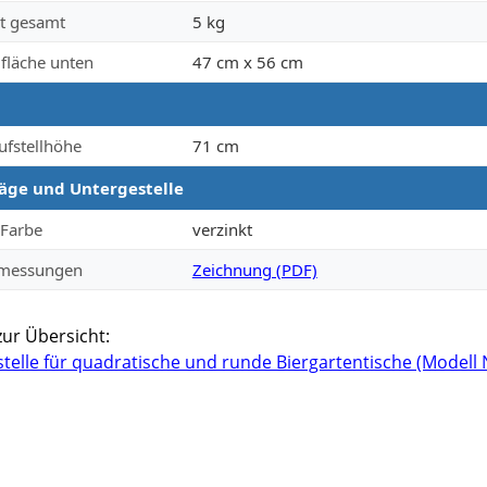
t gesamt
5 kg
lfläche unten
47 cm x 56 cm
ufstellhöhe
71 cm
äge und Untergestelle
 Farbe
verzinkt
bmessungen
Zeichnung (PDF)
zur Übersicht:
telle für quadratische und runde Biergartentische (Modell 