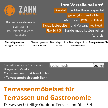
Ihre Vorteile bei uns!
Qualität
in echter Brauereiqualität
gefertigt in Deutschland!
Lieferung an
B2B und Privat.
Bierzeltgarnituren
&
Kurze Lieferzeiten
und Versand
weltweit.
Stehtische
Flexibilität
- Sondermaße kosten keinen
kaufen direkt vom
Hersteller
Aufpreis!
Bierzeltgarnitur
Bierzeltgarnitur
Bierzeltgarnitur
Bierzeltgarnitur
Biergartenmöb
Biergartenmöbel
mit Lehne
rund
quadratisch
Sie befinden sich:
Startseite
»
Biergartenmöbel
»
Terrassenmöbel und Stapelstühle
»
Terrassenmöbelset mit Bank
Terrassenmöbelset für
Terrassen und Gastronomie
Dieses sechsteilige Outdoor Terrassenmöbel Set