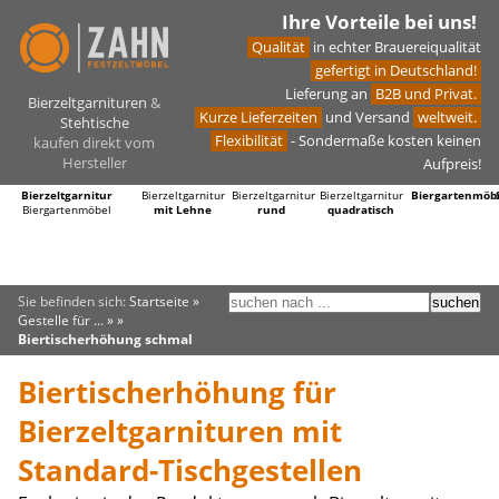
Ihre Vorteile bei uns!
Qualität
in echter Brauereiqualität
gefertigt in Deutschland!
Lieferung an
B2B und Privat.
Bierzeltgarnituren
&
Kurze Lieferzeiten
und Versand
weltweit.
Stehtische
Flexibilität
- Sondermaße kosten keinen
kaufen direkt vom
Hersteller
Aufpreis!
Bierzeltgarnitur
Bierzeltgarnitur
Bierzeltgarnitur
Bierzeltgarnitur
Biergartenmöb
Biergartenmöbel
mit Lehne
rund
quadratisch
Sie befinden sich:
Startseite
»
Gestelle für ...
» »
Biertischerhöhung schmal
Biertischerhöhung für
Bierzeltgarnituren mit
Standard-Tischgestellen