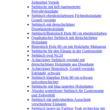
Zeltmöbel Verleih
Stehtische mit hell marmorierter
Polyethylenplatte
Stehtisch ebenholzfarbenen Fichtenholzplatte
Gestell verzinkt
Stehtisch mit dreischichtiger
Douglasienholzplatte
Stehtisch/Bistrotisch Holz 80 cm ebenholzfarben
Quadratischer Stehtisch mit dreischichtiger
Holzplatte
Bistrotisch Holz 80 cm mit Holzfarbe Mahagoni
Stehtische für den Einsatz in der Gastronomie
Stehtisch oval Nr.24
Achteckiger Stehtisch verzinkt mit
dreischichtiger Holzplatte aus Douglasie
Achteckiger Bistrotisch, Gestell verzinkt,
Edelstahl, schwarz
Stehtisch klappbar Holz 80 cm schwarz
pulverbeschichtet
Stehtische mit blau lasierten Holzplatten
Absolut wetterfester Stehtisch für Gastronomie
und Zeltverleih
Stehtisch mit individuellem Ausschnitt
verschiedene Einlagen
Stehtisch lasiert im Farbton Teak rechteckig mit