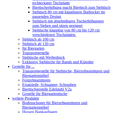
rechteckiger Tischplatte
Biertischerhöhung macht Biertisch zum Stehtisch
Stehtisch 80 cm mit klappbaren Barhocker im
passenden Design
Stehtisch mit abnehmbaren Tischerhöhungen
zum Stehen und sitzen geeignet
Stehtische klappbar von 80 cm bis 120 cm
verschiedenen Tischplatten.
Stehtisch ab 100 cm
Stehtisch ab 120 cm
für Biergarten
Transportgestelle
Stehtische mit Werbedruck
Exklusive Stehtische für Bands und Künstler
Gestelle für ...
Transportgestelle für Stehtische, Bierzeltgarnituren und
Biergartenmöbel
Festzeltgarnituren
Ersatzteile, Schnapper, Schrauben
Biertischgestelle Edelstahl V2a
Gestelle für Biergartentische
weitere Produkte
Bodenschoner für Bierzeltgarnituren und
Biergartenmöbel
Hussen Bankauflagen