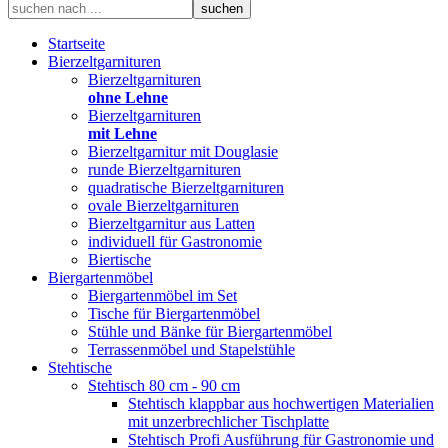
Startseite
Bierzeltgarnituren
Bierzeltgarnituren
ohne Lehne
Bierzeltgarnituren
mit Lehne
Bierzeltgarnitur mit Douglasie
runde Bierzeltgarnituren
quadratische Bierzeltgarnituren
ovale Bierzeltgarnituren
Bierzeltgarnitur aus Latten
individuell für Gastronomie
Biertische
Biergartenmöbel
Biergartenmöbel im Set
Tische für Biergartenmöbel
Stühle und Bänke für Biergartenmöbel
Terrassenmöbel und Stapelstühle
Stehtische
Stehtisch 80 cm - 90 cm
Stehtisch klappbar aus hochwertigen Materialien
mit unzerbrechlicher Tischplatte
Stehtisch Profi Ausführung für Gastronomie und