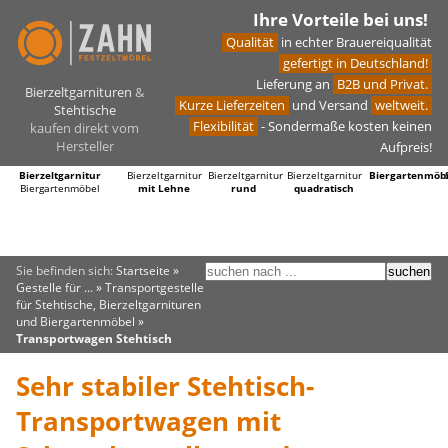
Ihre Vorteile bei uns!
Qualität
in echter Brauereiqualität
gefertigt in Deutschland!
Lieferung an
B2B und Privat.
Bierzeltgarnituren
&
Kurze Lieferzeiten
und Versand
weltweit.
Stehtische
Flexibilität
- Sondermaße kosten keinen
kaufen direkt vom
Hersteller
Aufpreis!
Bierzeltgarnitur
Bierzeltgarnitur
Bierzeltgarnitur
Bierzeltgarnitur
Biergartenmöb
Biergartenmöbel
mit Lehne
rund
quadratisch
Sie befinden sich:
Startseite
»
Gestelle für ...
»
Transportgestelle
für Stehtische, Bierzeltgarnituren
und Biergartenmöbel
»
Transportwagen Stehtisch
Sehr stabiler Stehtisch-
Transportwagen mit