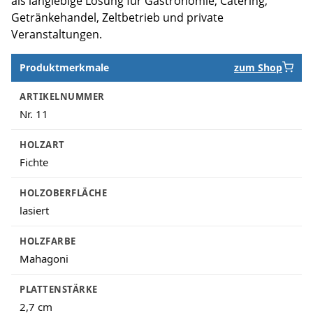
als langlebige Lösung für Gastronomie, Catering,
Getränkehandel, Zeltbetrieb und private
Veranstaltungen.
Produktmerkmale
zum Shop
Produktmerkmale
ARTIKELNUMMER
Nr. 11
HOLZART
Fichte
HOLZOBERFLÄCHE
lasiert
HOLZFARBE
Mahagoni
PLATTENSTÄRKE
2,7 cm