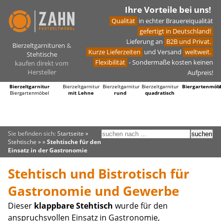
Ihre Vorteile bei uns!
Qualität
in echter Brauereiqualität
gefertigt in Deutschland!
Lieferung an
B2B und Privat.
Bierzeltgarnituren
&
Kurze Lieferzeiten
und Versand
weltweit.
Stehtische
Flexibilität
- Sondermaße kosten keinen
kaufen direkt vom
Hersteller
Aufpreis!
Bierzeltgarnitur
Bierzeltgarnitur
Bierzeltgarnitur
Bierzeltgarnitur
Biergartenmöb
Biergartenmöbel
mit Lehne
rund
quadratisch
Sie befinden sich:
Startseite
»
Stehtische
» »
Stehtische für den
Einsatz in der Gastronomie
Stehtisch und Bistrotisch für
Gastronomie und Gewerbe
Dieser
klappbare Stehtisch
wurde für den
anspruchsvollen Einsatz in Gastronomie,