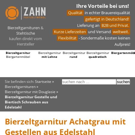
Ihre Vorteile bei uns!
Qualität
in echter Brauereiqualität
gefertigt in Deutschland!
Lieferung an
B2B und Privat.
Bierzeltgarnituren
&
Kurze Lieferzeiten
und Versand
weltweit.
Stehtische
Flexibilität
- Sondermaße kosten keinen
kaufen direkt vom
Hersteller
Aufpreis!
Bierzeltgarnitur
Bierzeltgarnitur
Bierzeltgarnitur
Bierzeltgarnitur
Biergartenmöb
Biergartenmöbel
mit Lehne
rund
quadratisch
Sie befinden sich:
Startseite
»
Bierzeltgarnituren
»
Bierzeltgarnitur mit Douglasie
»
Bierzeltgarnitur Gestelle und
Biertisch Schrauben aus
Edelstahl
Bierzeltgarnitur Achatgrau mit
Gestellen aus Edelstahl