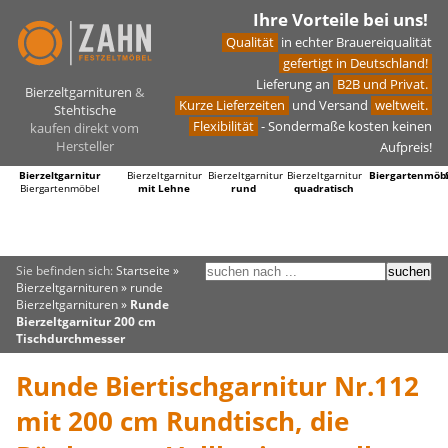
Ihre Vorteile bei uns!
Qualität
in echter Brauereiqualität
gefertigt in Deutschland!
Lieferung an
B2B und Privat.
Bierzeltgarnituren
&
Kurze Lieferzeiten
und Versand
weltweit.
Stehtische
Flexibilität
- Sondermaße kosten keinen
kaufen direkt vom
Hersteller
Aufpreis!
Bierzeltgarnitur
Bierzeltgarnitur
Bierzeltgarnitur
Bierzeltgarnitur
Biergartenmöb
Biergartenmöbel
mit Lehne
rund
quadratisch
Sie befinden sich:
Startseite
»
Bierzeltgarnituren
»
runde
Bierzeltgarnituren
»
Runde
Bierzeltgarnitur 200 cm
Tischdurchmesser
Runde Biertischgarnitur Nr.112
mit 200 cm Rundtisch, die