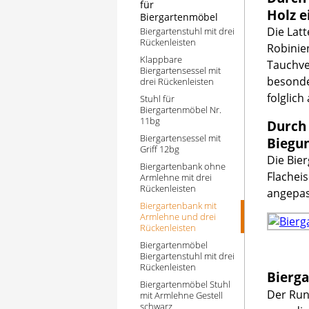
für
Holz e
Biergartenmöbel
Die Lat
Biergartenstuhl mit drei
Rückenleisten
Robinie
Klappbare
Tauchve
Biergartensessel mit
besonde
drei Rückenleisten
folglich
Stuhl für
Biergartenmöbel Nr.
11bg
Durch 
Biergartensessel mit
Biegun
Griff 12bg
Die Bie
Biergartenbank ohne
Flachei
Armlehne mit drei
Rückenleisten
angepas
Biergartenbank mit
Armlehne und drei
Rückenleisten
Biergartenmöbel
Biergartenstuhl mit drei
Rückenleisten
Bierga
Biergartenmöbel Stuhl
Der Run
mit Armlehne Gestell
schwarz