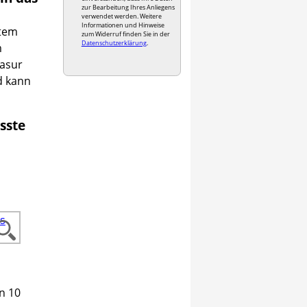
zur Bearbeitung Ihres Anliegens
verwendet werden. Weitere
Informationen und Hinweise
tem
zum Widerruf finden Sie in der
Datenschutzerklärung
.
m
lasur
d kann
sste
n 10