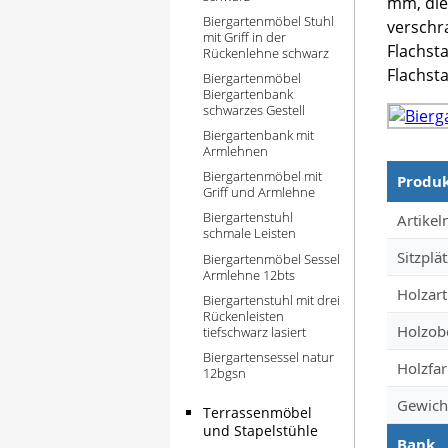
mm, die
Biergartenmöbel Stuhl
verschra
mit Griff in der
Flachsta
Rückenlehne schwarz
Flachsta
Biergartenmöbel
Biergartenbank
schwarzes Gestell
Biergartenbank mit
Armlehnen
Biergartenmöbel mit
Produ
Griff und Armlehne
Produkt
Biergartenstuhl
Artike
schmale Leisten
Sitzplä
Biergartenmöbel Sessel
Armlehne 12bts
Holzart
Biergartenstuhl mit drei
Rückenleisten
Holzob
tiefschwarz lasiert
Biergartensessel natur
Holzfa
12bgsn
Gewich
Terrassenmöbel
und Stapelstühle
Bank