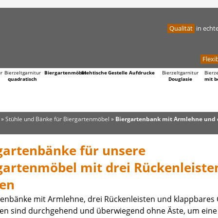
Qualität
in echt
Flexib
ur
Bierzeltgarnitur
Biergartenmöbel
Stehtische
Gestelle
Aufdrucke
Bierzeltgarnitur
Bierz
quadratisch
Douglasie
mit b
»
Stühle und Bänke für Biergartenmöbel
»
Biergartenbank mit Armlehne und 
gartenbänke für unsere
gartenmöbel mit drei Rückenleiste
en
tenbänke mit Armlehne, drei Rückenleisten und klappbares G
tten sind durchgehend und überwiegend ohne Äste, um eine