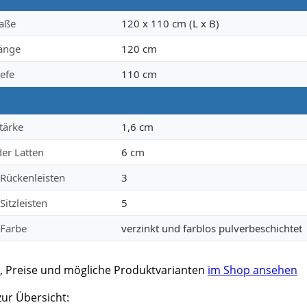
aße
120 x 110 cm (L x B)
änge
120 cm
efe
110 cm
tärke
1,6 cm
der Latten
6 cm
Rückenleisten
3
Sitzleisten
5
 Farbe
verzinkt und farblos pulverbeschichtet
, Preise und mögliche Produktvarianten
im Shop ansehen
zur Übersicht: