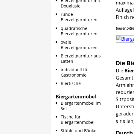
Bierzeltgarnitur mit
maximale
Douglasie
Auflage
runde
Finish n
Bierzeltgarnituren
quadratische
Bilder bitt
Bierzeltgarnituren
ovale
Bierzeltgarnituren
Bierzeltgarnitur aus
Latten
Die Bi
individuell für
Die
Bie
Gastronomie
Gesamtb
Biertische
Armlehn
reduzie
Biergartenmöbel
Sitzpos
Biergartenmöbel im
Unterstü
Set
geraden
Tische für
eine lan
Biergartenmöbel
Stühle und Bänke
Durch 