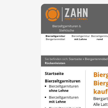
Bierzeltgarnituren
&
Stehtische
kaufen direkt vom Hersteller
Bierzeltgarnitur
Bierzeltgarnitur
Bierzeltgarnit
Biergartenmöbel
mit Lehne
rund
Sie befinden sich:
Startseite
»
Biergartenmöbel
Rückenleisten
Bier
Startseite
Bierzeltgarnituren
Bier
Bierzeltgarnituren
kauf
ohne Lehne
Bierzeltgarnituren
Biergar
mit Lehne
Alle La