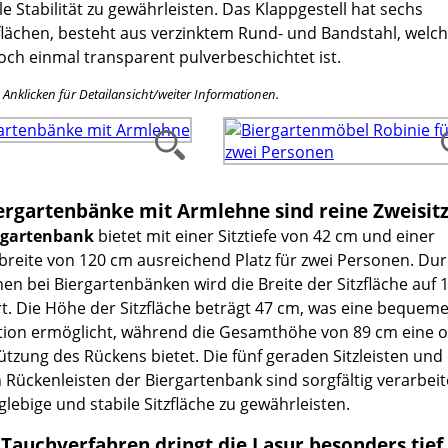
 Stabilität zu gewährleisten. Das Klappgestell hat sechs
flächen, besteht aus verzinktem Rund- und Bandstahl, welch
och einmal transparent pulverbeschichtet ist.
e Anklicken für Detailansicht/weiter Informationen.
ergartenbänke mit Armlehne sind reine Zweisit
rgartenbank
bietet mit einer Sitztiefe von 42 cm und einer
reite von 120 cm ausreichend Platz für zwei Personen. Dur
en bei Biergartenbänken wird die Breite der Sitzfläche auf 
rt. Die Höhe der Sitzfläche beträgt 47 cm, was eine bequem
ition ermöglicht, während die Gesamthöhe von 89 cm eine 
tzung des Rückens bietet. Die fünf geraden Sitzleisten und 
 Rückenleisten der Biergartenbank sind sorgfältig verarbeit
glebige und stabile Sitzfläche zu gewährleisten.
Tauchverfahren dringt die Lasur besonders tief 