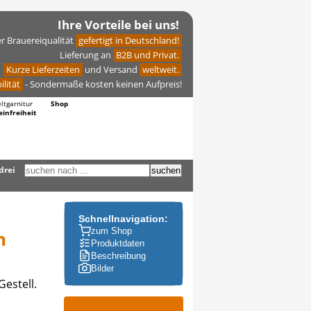
Ihre Vorteile bei uns!
er Brauereiqualität
gefertigt in Deutschland!
Lieferung an
B2B und Privat.
Kurze Lieferzeiten
und Versand
weltweit.
ilität
- Sondermaße kosten keinen Aufpreis!
eltgarnitur
Shop
einfreiheit
drei
Schnellnavigation:
zum Shop
n
Produktdaten
Beschreibung
Bilder
estell.