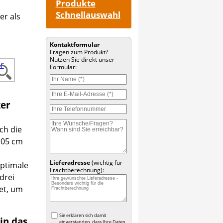
Produkte
Schnellauswahl
er als
Kontaktformular
Fragen zum Produkt?
Nutzen Sie direkt unser
Formular:
zer
ch die
105 cm
e
Lieferadresse
(wichtig für
optimale
Frachtberechnung):
drei
et, um
Sie erklären sich damit
in das
einverstanden, dass Ihre Daten