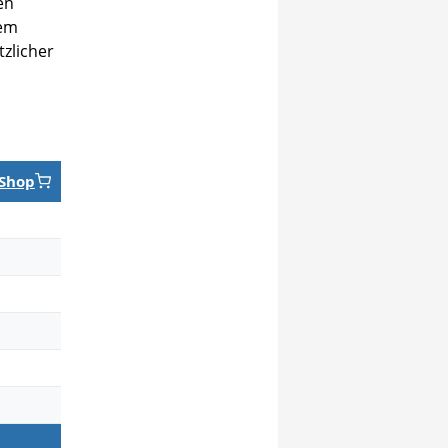
en
dem
tzlicher
Shop