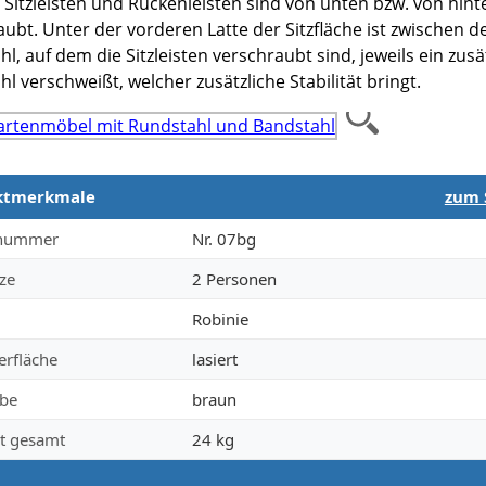
 Sitzleisten und Rückenleisten sind von unten bzw. von hint
ubt. Unter der vorderen Latte der Sitzfläche ist zwischen 
hl, auf dem die Sitzleisten verschraubt sind, jeweils ein zusä
hl verschweißt, welcher zusätzliche Stabilität bringt.
ktmerkmale
zum 
merkmale
lnummer
Nr. 07bg
tze
2 Personen
Robinie
erfläche
lasiert
rbe
braun
t gesamt
24 kg