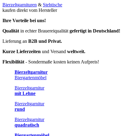
Bierzeltgarnituren
&
Stehtische
kaufen direkt vom Hersteller
Ihre Vorteile bei uns!
Qualität
in echter Brauereiqualität
gefertigt in Deutschland!
Lieferung an
B2B und Privat.
Kurze Lieferzeiten
und Versand
weltweit.
Flexibilität
- Sondermaße kosten keinen Aufpreis!
Bierzeltgarnitur
Biergartenmöbel
Bierzeltgarnitur
mit Lehne
Bierzeltgarnitur
rund
Bierzeltgarnitur
quadratisch
Biergartenmöbel