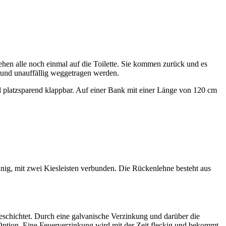
gehen alle noch einmal auf die Toilette. Sie kommen zurück und es
ht und unauffällig weggetragen werden.
platzsparend klappbar. Auf einer Bank mit einer Länge von 120 cm
einig, mit zwei Kiesleisten verbunden. Die Rückenlehne besteht aus
eschichtet. Durch eine galvanische Verzinkung und darüber die
 Option. Eine Feuerverzinkung wird mit der Zeit fleckig und bekommt