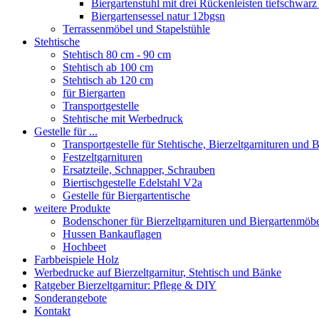
Biergartenstuhl mit drei Rückenleisten tiefschwarz 
Biergartensessel natur 12bgsn
Terrassenmöbel und Stapelstühle
Stehtische
Stehtisch 80 cm - 90 cm
Stehtisch ab 100 cm
Stehtisch ab 120 cm
für Biergarten
Transportgestelle
Stehtische mit Werbedruck
Gestelle für ...
Transportgestelle für Stehtische, Bierzeltgarnituren und
Festzeltgarnituren
Ersatzteile, Schnapper, Schrauben
Biertischgestelle Edelstahl V2a
Gestelle für Biergartentische
weitere Produkte
Bodenschoner für Bierzeltgarnituren und Biergartenmöb
Hussen Bankauflagen
Hochbeet
Farbbeispiele Holz
Werbedrucke auf Bierzeltgarnitur, Stehtisch und Bänke
Ratgeber Bierzeltgarnitur: Pflege & DIY
Sonderangebote
Kontakt