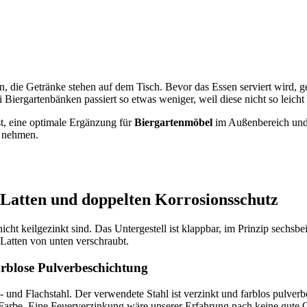
en, die Getränke stehen auf dem Tisch. Bevor das Essen serviert wird, 
i Biergartenbänken passiert so etwas weniger, weil diese nicht so leic
st, eine optimale Ergänzung für
Biergartenmöbel
im Außenbereich und 
z nehmen.
Latten und doppelten Korrosionsschutz
cht keilgezinkt sind. Das Untergestell ist klappbar, im Prinzip sechsb
 Latten von unten verschraubt.
rblose Pulverbeschichtung
und Flachstahl. Der verwendete Stahl ist verzinkt und farblos pulverb
ne Farbe. Eine Feuerverzinkung wäre unserer Erfahrung nach keine gute