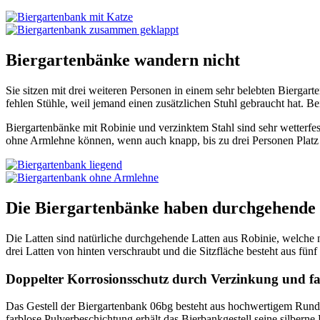
Biergartenbänke wandern nicht
Sie sitzen mit drei weiteren Personen in einem sehr belebten Biergart
fehlen Stühle, weil jemand einen zusätzlichen Stuhl gebraucht hat. Be
Biergartenbänke mit Robinie und verzinktem Stahl sind sehr wetterfe
ohne Armlehne können, wenn auch knapp, bis zu drei Personen Plat
Die Biergartenbänke haben durchgehende 
Die Latten sind natürliche durchgehende Latten aus Robinie, welche ni
drei Latten von hinten verschraubt und die Sitzfläche besteht aus fünf
Doppelter Korrosionsschutz durch Verzinkung und fa
Das Gestell der Biergartenbank 06bg besteht aus hochwertigem Rund- 
farblose Pulverbeschichtung erhält das Bierbankgestell seine silber