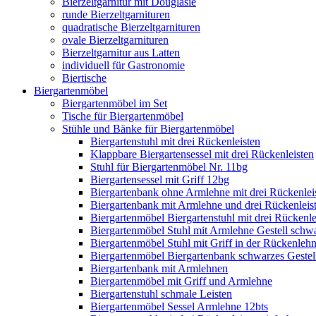
Bierzeltgarnitur mit Douglasie
runde Bierzeltgarnituren
quadratische Bierzeltgarnituren
ovale Bierzeltgarnituren
Bierzeltgarnitur aus Latten
individuell für Gastronomie
Biertische
Biergartenmöbel
Biergartenmöbel im Set
Tische für Biergartenmöbel
Stühle und Bänke für Biergartenmöbel
Biergartenstuhl mit drei Rückenleisten
Klappbare Biergartensessel mit drei Rückenleisten
Stuhl für Biergartenmöbel Nr. 11bg
Biergartensessel mit Griff 12bg
Biergartenbank ohne Armlehne mit drei Rückenlei
Biergartenbank mit Armlehne und drei Rückenleis
Biergartenmöbel Biergartenstuhl mit drei Rückenle
Biergartenmöbel Stuhl mit Armlehne Gestell schw
Biergartenmöbel Stuhl mit Griff in der Rückenleh
Biergartenmöbel Biergartenbank schwarzes Gestel
Biergartenbank mit Armlehnen
Biergartenmöbel mit Griff und Armlehne
Biergartenstuhl schmale Leisten
Biergartenmöbel Sessel Armlehne 12bts