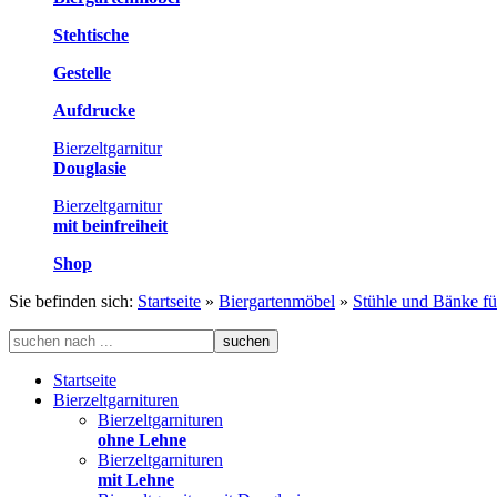
Stehtische
Gestelle
Aufdrucke
Bierzeltgarnitur
Douglasie
Bierzeltgarnitur
mit beinfreiheit
Shop
Sie befinden sich:
Startseite
»
Biergartenmöbel
»
Stühle und Bänke fü
Startseite
Bierzeltgarnituren
Bierzeltgarnituren
ohne Lehne
Bierzeltgarnituren
mit Lehne