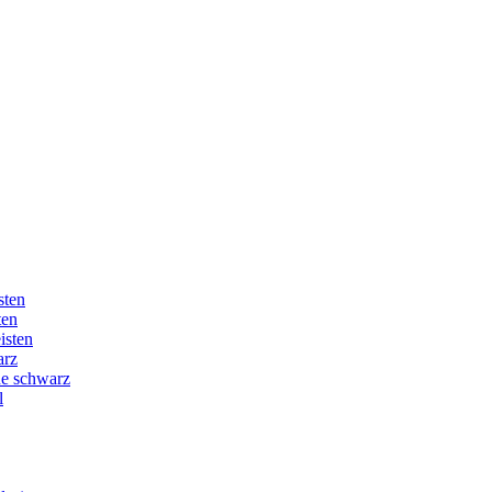
sten
ten
isten
arz
ne schwarz
l