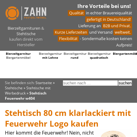
Ihre Vorteile bei uns!
Qualität
in echter Brauereiqualität
gefertigt in Deutschland!
Lieferung an
B2B und Privat.
Bierzeltgarnituren
&
Kurze Lieferzeiten
und Versand
weltweit.
Stehtische
Flexibilität
- Sondermaße kosten keinen
kaufen direkt vom
Hersteller
Aufpreis!
Bierzeltgarnitur
Bierzeltgarnitur
Bierzeltgarnitur
Bierzeltgarnitur
Biergartenmöb
Biergartenmöbel
mit Lehne
rund
quadratisch
Sie befinden sich:
Startseite
»
Stehtische
»
Stehtische mit
Werbedruck
»
Stehtisch
Feuerwehr w404
Stehtisch 80 cm klarlackiert mit
Feuerwehr Logo kaufen
Hier kommt die Feuerwehr! Nein, nicht