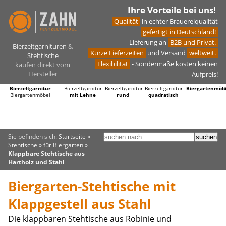
Ihre Vorteile bei uns!
Qualität
in echter Brauereiqualität
gefertigt in Deutschland!
Lieferung an
B2B und Privat.
Bierzeltgarnituren
&
Kurze Lieferzeiten
und Versand
weltweit.
Stehtische
Flexibilität
- Sondermaße kosten keinen
kaufen direkt vom
Hersteller
Aufpreis!
Bierzeltgarnitur
Bierzeltgarnitur
Bierzeltgarnitur
Bierzeltgarnitur
Biergartenmöb
Biergartenmöbel
mit Lehne
rund
quadratisch
Sie befinden sich:
Startseite
»
Stehtische
»
für Biergarten
»
Klappbare Stehtische aus
Hartholz und Stahl
Biergarten-Stehtische mit
Klappgestell aus Stahl
Die klappbaren Stehtische aus Robinie und